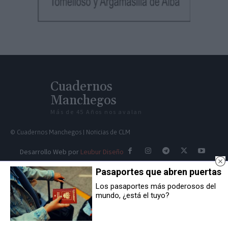
Cuadernos
Manchegos
Más de 45 Años nos avalan
© Cuadernos Manchegos | Noticias de CLM
Desarrollo Web por
Leubur Diseño
Pasaportes que abren puertas
Contacto Redacción:
Los pasaportes más poderosos del
mundo, ¿está el tuyo?
redaccion@cuadernosmanchegos.com