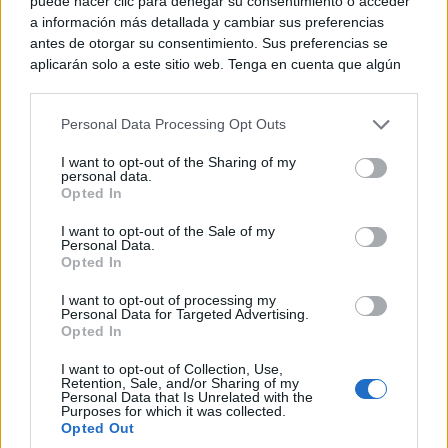
puede hacer clic para denegar su consentimiento o acceder
a información más detallada y cambiar sus preferencias
antes de otorgar su consentimiento. Sus preferencias se
¿Sabías que existen?
aplicarán solo a este sitio web. Tenga en cuenta que algún
Estas criaturas existen y parecen sacadas de otro
procesamiento de sus datos personales puede no requerir
planeta
de su consentimiento, pero usted tiene el derecho de
Personal Data Processing Opt Outs
rechazar tal procesamiento. Puede cambiar sus preferencias
o retirar su consentimiento en cualquier momento volviendo
I want to opt-out of the Sharing of my
a este sitio y haciendo clic en el botón "Privacidad" en la
personal data.
parte inferior de la página web.
Opted In
Please note that this website/app uses one or more Google
I want to opt-out of the Sale of my
Personal Data.
services and may gather and store information including but
Opted In
not limited to your visit or usage behaviour. You may click to
grant or deny consent to Google and its third-party tags to
I want to opt-out of processing my
use your data for below specified purposes in below Google
Personal Data for Targeted Advertising.
consent section.
Opted In
I want to opt-out of Collection, Use,
Retention, Sale, and/or Sharing of my
¿Por qué se contagia?
Personal Data that Is Unrelated with the
La ciencia explica por qué el bostezo es contagioso
Purposes for which it was collected.
Opted Out