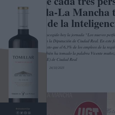
Una de cada tres per
Castilla-La Mancha t
causa de la lnteligen
Ciudad Real ha acogido hoy la jornada “Los nuevos perfi
colaboración con la Diputación de Ciudad Real. En este fo
Varela, ha expuesto que el 6,3% de los empleos de la región
cinco años. También ha tomado la palabra Vicente muñoz,
Empleo (IMPEFE) de Ciudad Real
Por
C. Manchegos
24/10/2025