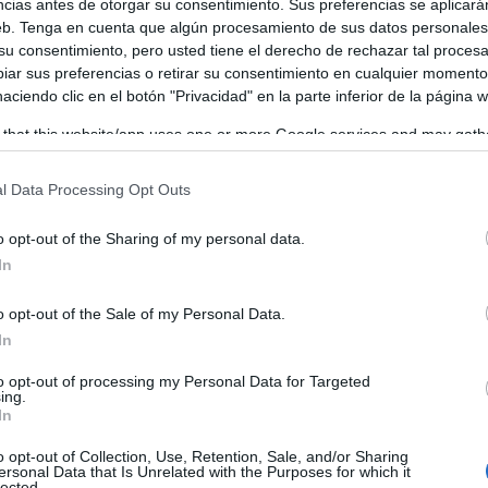
ncias antes de otorgar su consentimiento. Sus preferencias se aplicará
web. Tenga en cuenta que algún procesamiento de sus datos personale
 su consentimiento, pero usted tiene el derecho de rechazar tal proces
y acompañado por el secretario de Formación y Proyectos 
ar sus preferencias o retirar su consentimiento en cualquier momento
 haciendo clic en el botón "Privacidad" en la parte inferior de la página 
ela aseguraba que informes de la Organización Internacio
 that this website/app uses one or more Google services and may gath
más concreta, en un plazo de 5 años el 6,3% de los emple
including but not limited to your visit or usage behaviour. You may click 
 a causa de la IA. Esto representa la desaparición de 58.000
 to Google and its third-party tags to use your data for below specifi
l Data Processing Opt Outs
ogle consent section.
pados por mujeres. “El impacto sería más importante en los
o opt-out of the Sharing of my personal data.
as labores administrativas, jurídicas o de atención al clien
In
o opt-out of the Sale of my Personal Data.
In
to opt-out of processing my Personal Data for Targeted
ing.
In
o opt-out of Collection, Use, Retention, Sale, and/or Sharing
ersonal Data that Is Unrelated with the Purposes for which it
lected.