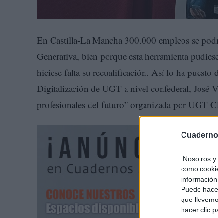
En Castilla-La Mancha 300.000 empleos se podría
Generativa, bien porque esta herramienta pudiese 
hiciese falta su recualificación. Así lo ha puest
Digitalización de UGT a nivel confederal, José V
profesionales del futuro” organizada por UGT 
Cuaderno
Nosotros y 
como cookie
información 
Puede hacer
que llevemo
hacer clic 