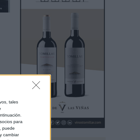
os, tales
e
ntinuación.
socios para
a, puede
 y cambiar