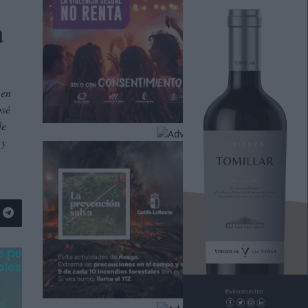
a
 en
osé
de
 y