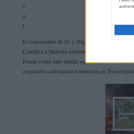
authenti
El responsable de IA y Digitalización de UGT s
Castilla-La Mancha tendrán que recualificarse a 
Frente a este dato añadía que solo el 14% de l
empleados actividades formativas en Tecnología