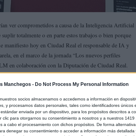
n ver comprometidos a causa de la Inteligencia Artificial
suplir totalmente o en parte estos trabajos o bien porque
o de manifiesto hoy en Ciudad Real el responsable de IA y
arela, en el marco de la jornada “Los nuevos perfiles
CLM en colaboración con la Diputación de Ciudad Real.
s Manchegos -
Do Not Process My Personal Information
nuestros socios almacenamos o accedemos a información en dispositiv
s, y procesamos datos personales, tales como identificadores únicos 
estándar enviada por un dispositivo, para los propósitos descritos a co
 clic para otorgarnos su consentimiento a nosotros y a nuestros 1419 
s a cabo el procesamiento con dichos propósitos. De forma alternativ
para denegar su consentimiento o acceder a información más detallada