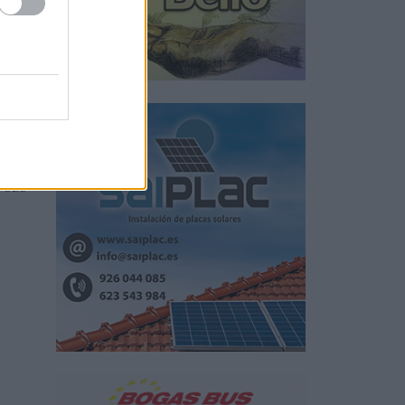
ral.
 sus