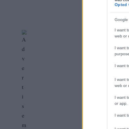
Opted 
Google 
I want t
web or d
I want t
purpose
I want 
I want t
web or d
I want t
or app.
I want t
I want t