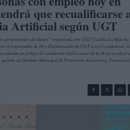
sonas con empleo hoy en
endrá que recualificarse 
cia Artificial según UGT
les profesionales del futuro” organizada por UGT Castilla-La Mancha
ro el responsable de IA y Digitalización de UGT a nivel confederal, J
 estarían en peligro de sustitución total a causa de la IA en un plazo 
 gerente del Instituto Municipal de Promoción Económica, Formación