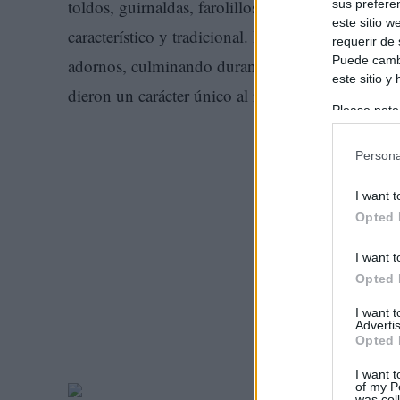
toldos, guirnaldas, farolillos y plantas aromáti
sus prefere
este sitio 
característico y tradicional. Durante Los días pre
requerir de
Puede cambi
adornos, culminando durante la la mañana del d
este sitio y
dieron un carácter único al recorrido.
Please note
information 
deny consent
Persona
in below Go
I want t
Opted 
I want t
Opted 
I want 
Advertis
Opted 
I want t
of my P
was col