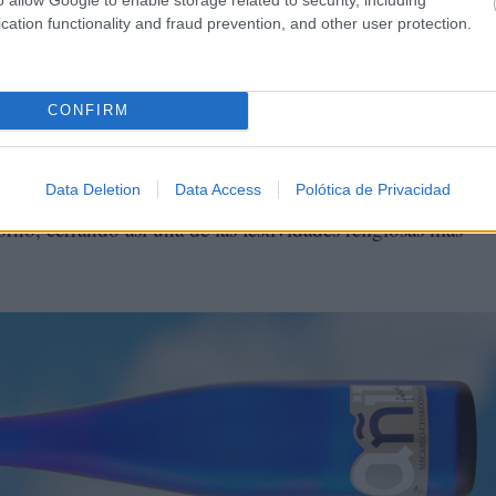
nicipal de Música y numerosos fieles, la procesión se
cation functionality and fraud prevention, and other user protection.
a Parroquial, poniendo el broche de oro a una jornada festiv
CONFIRM
oncluyen aquí. El próximo domingo se celebrará la tradicio
0 de la mañana con una misa en la ermita de la Virgen y
Data Deletion
Data Access
Polótica de Privacidad
orno, cerrando así una de las festividades religiosas más