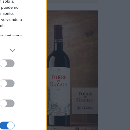
aroma
n solo a
s puede no
amiento.
 volviendo a
web.
er and store
to grant or
ed purposes