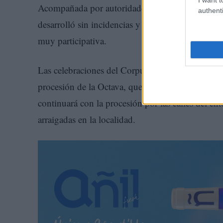
Acompañada por autoridades locales, la Banda Mu
authenti
desarrolló sin incidencias y finalizó en la Iglesi
muy participativa.
Las celebraciones del Corpus en Villacañas no c
procesión de la Octava, que comenzará a las 9:0
continuará con la procesión por las calles del ent
arraigadas en la localidad.