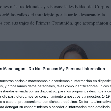
nes más tradicionales y vistosas: la festividad del Corpus
rrió las calles del municipio por la tarde, destacando la
dos con sus trajes de Primera Comunión, que acompañaron e
s Manchegos -
Do Not Process My Personal Information
nuestros socios almacenamos o accedemos a información en dispositiv
s, y procesamos datos personales, tales como identificadores únicos 
estándar enviada por un dispositivo, para los propósitos descritos a co
 clic para otorgarnos su consentimiento a nosotros y a nuestros 1419 
s a cabo el procesamiento con dichos propósitos. De forma alternativ
onista de la jornada, con calles cuidadosamente decoradas c
para denegar su consentimiento o acceder a información más detallada