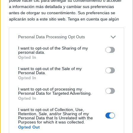
puede hacer clic para denegar su consentimiento o acceder
a información más detallada y cambiar sus preferencias
antes de otorgar su consentimiento. Sus preferencias se
aplicarán solo a este sitio web. Tenga en cuenta que algún
procesamiento de sus datos personales puede no requerir
de su consentimiento, pero usted tiene el derecho de
Personal Data Processing Opt Outs
rechazar tal procesamiento. Puede cambiar sus preferencias
o retirar su consentimiento en cualquier momento volviendo
I want to opt-out of the Sharing of my
a este sitio y haciendo clic en el botón "Privacidad" en la
personal data.
parte inferior de la página web.
Opted In
Please note that this website/app uses one or more Google
I want to opt-out of the Sale of my
Personal Data.
services and may gather and store information including but
Opted In
not limited to your visit or usage behaviour. You may click to
grant or deny consent to Google and its third-party tags to
I want to opt-out of processing my
use your data for below specified purposes in below Google
Personal Data for Targeted Advertising.
consent section.
Opted In
I want to opt-out of Collection, Use,
Retention, Sale, and/or Sharing of my
Personal Data that Is Unrelated with the
Purposes for which it was collected.
Opted Out