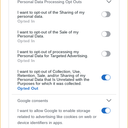
07/08/2026
Personal Data Processing Opt Outs
rechazar tal procesamiento. Puede cambiar sus preferencias
o retirar su consentimiento en cualquier momento volviendo
I want to opt-out of the Sharing of my
a este sitio y haciendo clic en el botón "Privacidad" en la
Programación de la Feria y Fiestas de
personal data.
parte inferior de la página web.
Opted In
Tomelloso 2026
07/08/2026
Please note that this website/app uses one or more Google
I want to opt-out of the Sale of my
Personal Data.
services and may gather and store information including but
Opted In
not limited to your visit or usage behaviour. You may click to
grant or deny consent to Google and its third-party tags to
I want to opt-out of processing my
use your data for below specified purposes in below Google
Personal Data for Targeted Advertising.
consent section.
Opted In
I want to opt-out of Collection, Use,
Retention, Sale, and/or Sharing of my
Personal Data that Is Unrelated with the
Purposes for which it was collected.
Opted Out
Google consents
I want to allow Google to enable storage
related to advertising like cookies on web or
device identifiers in apps.