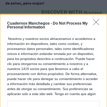
de antes, pero mejor!
DISCOVER WITH
Últimas noticias
Cuadernos Manchegos -
Do Not Process My
Personal Information
‘Chiqui-Clan’ llega a El Provencio con los
personajes infantiles más populares...
Nosotros y nuestros socios almacenamos o accedemos a
07/08/2026
información en dispositivos, tales como cookies, y
procesamos datos personales, tales como identificadores
Un paseo por las Flores y Frutos de la
únicos e información estándar enviada por un dispositivo,
Comarca de...
para los propósitos descritos a continuación. Puede hacer
07/08/2026
clic para otorgarnos su consentimiento a nosotros y a
nuestros 1419 socios para que llevemos a cabo el
procesamiento con dichos propósitos. De forma alternativa,
Un mercado medieval de artesanía pura en
puede hacer clic para denegar su consentimiento o acceder
la 30ª edición de...
a información más detallada y cambiar sus preferencias
07/08/2026
antes de otorgar su consentimiento. Sus preferencias se
aplicarán solo a este sitio web. Tenga en cuenta que algún
El Festival Internacional de Cine de Almagro
procesamiento de sus datos personales puede no requerir
celebra este sábado la...
de su consentimiento, pero usted tiene el derecho de