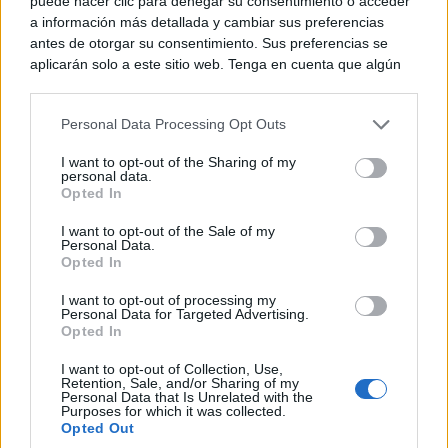
puede hacer clic para denegar su consentimiento o acceder
a información más detallada y cambiar sus preferencias
antes de otorgar su consentimiento. Sus preferencias se
aplicarán solo a este sitio web. Tenga en cuenta que algún
Esto explica el bostezo
procesamiento de sus datos personales puede no requerir
Así reacciona tu cerebro al ver bostezar a otros
de su consentimiento, pero usted tiene el derecho de
Personal Data Processing Opt Outs
rechazar tal procesamiento. Puede cambiar sus preferencias
o retirar su consentimiento en cualquier momento volviendo
I want to opt-out of the Sharing of my
a este sitio y haciendo clic en el botón "Privacidad" en la
personal data.
parte inferior de la página web.
Opted In
Please note that this website/app uses one or more Google
I want to opt-out of the Sale of my
Personal Data.
services and may gather and store information including but
Opted In
not limited to your visit or usage behaviour. You may click to
grant or deny consent to Google and its third-party tags to
I want to opt-out of processing my
use your data for below specified purposes in below Google
Personal Data for Targeted Advertising.
consent section.
Opted In
I want to opt-out of Collection, Use,
¿Por qué ves caras?
Retention, Sale, and/or Sharing of my
¿Creías que era cosa tuya? La ciencia dice que no
Personal Data that Is Unrelated with the
Purposes for which it was collected.
Opted Out