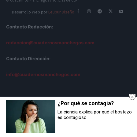
© Cuadernos Manchegos | Noticias de CLM
Desarrollo Web por
Leubur Diseño
Contacto Redacción:
redaccion@cuadernosmanchegos.com
Contacto Dirección:
info@cuadernosmanchegos.com
¿Por qué se contagia?
Sobre Nosotros
La ciencia explica por qué el bostezo
es contagioso
AVISO LEGAL
POLÍTICA DE COOKIES
POLÍTICA DE PRIVACIDAD