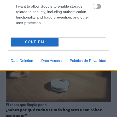
I want to allow Google to enable storage
related to security, including authentication
functionality and fraud prevention, and other
Costumbres que no creerás
user protection.
¿Qué pensarías si esto fuera normal en tu país?
CONFIRM
Data Deletion
Data Access
Polótica de Privacidad
El robot que limpia por ti
¿Sabes por qué cada vez más hogares usan robot
aspirador?