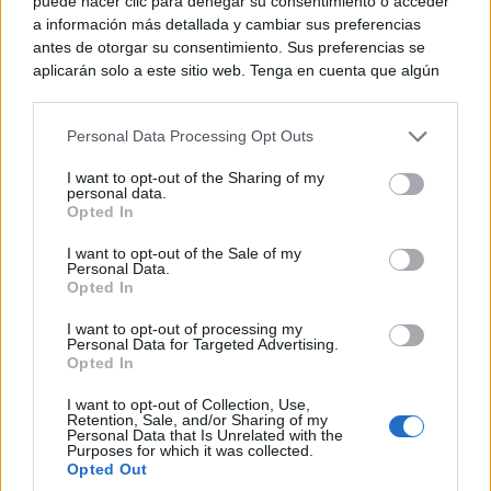
puede hacer clic para denegar su consentimiento o acceder
a información más detallada y cambiar sus preferencias
antes de otorgar su consentimiento. Sus preferencias se
aplicarán solo a este sitio web. Tenga en cuenta que algún
procesamiento de sus datos personales puede no requerir
de su consentimiento, pero usted tiene el derecho de
Personal Data Processing Opt Outs
rechazar tal procesamiento. Puede cambiar sus preferencias
o retirar su consentimiento en cualquier momento volviendo
I want to opt-out of the Sharing of my
a este sitio y haciendo clic en el botón "Privacidad" en la
personal data.
parte inferior de la página web.
Opted In
Please note that this website/app uses one or more Google
I want to opt-out of the Sale of my
Personal Data.
services and may gather and store information including but
Opted In
not limited to your visit or usage behaviour. You may click to
grant or deny consent to Google and its third-party tags to
I want to opt-out of processing my
use your data for below specified purposes in below Google
Personal Data for Targeted Advertising.
consent section.
Opted In
I want to opt-out of Collection, Use,
Retention, Sale, and/or Sharing of my
Personal Data that Is Unrelated with the
Purposes for which it was collected.
Opted Out