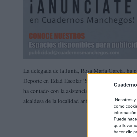
La delegada de la Junta, Rosa María García, ha p
Deporte en Edad Escolar ‘Somos Deporte’ que ha 
Cuaderno
ha contado con la asistencia y participación del 
alcaldesa de la localidad anfitriona, Sonsoles Ric
Nosotros y 
como cookie
información 
Puede hacer
que llevemo
hacer clic 