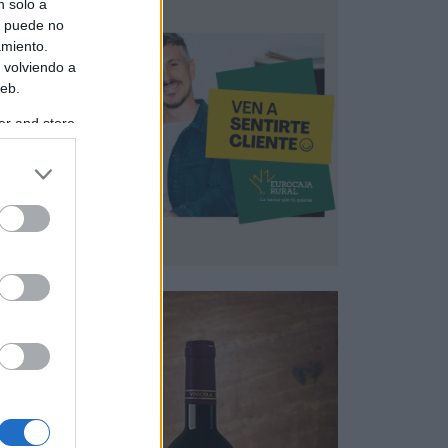
n solo a
s puede no
amiento.
 volviendo a
web.
er and store
to grant or
ed purposes