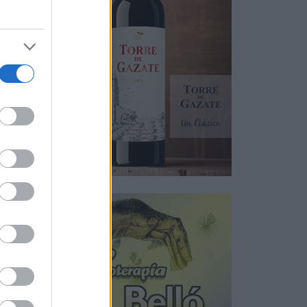
utado
n