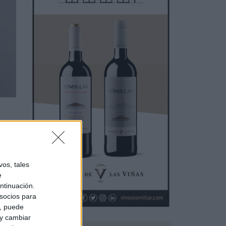
e y
os, tales
e
ntinuación.
socios para
a, puede
 y cambiar