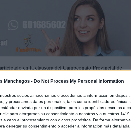
articipado en la clausura del Campeonato Provincial de
tenido lugar en el Polideportivo de Villanueva de la Torr
s Manchegos -
Do Not Process My Personal Information
presidente de la Diputación provincial, José Luis Vega, y la
o.
nuestros socios almacenamos o accedemos a información en dispositiv
s, y procesamos datos personales, tales como identificadores únicos 
estándar enviada por un dispositivo, para los propósitos descritos a co
 clic para otorgarnos su consentimiento a nosotros y a nuestros 1419 
s a cabo el procesamiento con dichos propósitos. De forma alternativ
para denegar su consentimiento o acceder a información más detallada