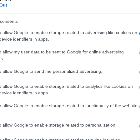
Out
consents
o allow Google to enable storage related to advertising like cookies on
evice identifiers in apps.
o allow my user data to be sent to Google for online advertising
s.
to allow Google to send me personalized advertising.
ión, Cultura y Deportes, Ángel Fernández-Montes, y el dip
ial, Marco Antonio Campos, además de numerosos alcaldes,
o allow Google to enable storage related to analytics like cookies on
evice identifiers in apps.
os municipios de la provincia cuyos equipos deportivos ha
n en el campeonato provincial.
o allow Google to enable storage related to functionality of the website
o allow Google to enable storage related to personalization.
o allow Google to enable storage related to security, including