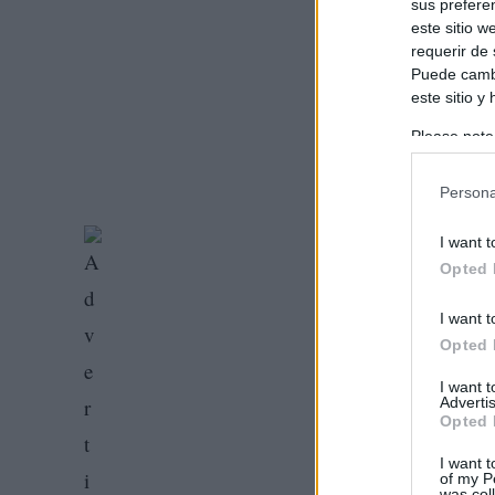
sus prefere
este sitio 
requerir de
Puede cambi
este sitio y
Please note
information 
deny consent
Persona
in below Go
I want t
Opted 
I want t
Opted 
I want 
Advertis
Opted 
I want t
of my P
was col