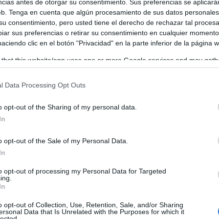
ncias antes de otorgar su consentimiento. Sus preferencias se aplicará
web. Tenga en cuenta que algún procesamiento de sus datos personale
 su consentimiento, pero usted tiene el derecho de rechazar tal proces
ar sus preferencias o retirar su consentimiento en cualquier momento
 haciendo clic en el botón "Privacidad" en la parte inferior de la página 
 that this website/app uses one or more Google services and may gath
including but not limited to your visit or usage behaviour. You may click 
 to Google and its third-party tags to use your data for below specifi
l Data Processing Opt Outs
ogle consent section.
o opt-out of the Sharing of my personal data.
In
o opt-out of the Sale of my Personal Data.
In
to opt-out of processing my Personal Data for Targeted
ing.
In
o opt-out of Collection, Use, Retention, Sale, and/or Sharing
ersonal Data that Is Unrelated with the Purposes for which it
lected.