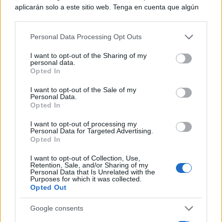
aplicarán solo a este sitio web. Tenga en cuenta que algún
procesamiento de sus datos personales puede no requerir
de su consentimiento, pero usted tiene el derecho de
Personal Data Processing Opt Outs
rechazar tal procesamiento. Puede cambiar sus preferencias
o retirar su consentimiento en cualquier momento volviendo
I want to opt-out of the Sharing of my
a este sitio y haciendo clic en el botón "Privacidad" en la
personal data.
parte inferior de la página web.
Opted In
Please note that this website/app uses one or more Google
I want to opt-out of the Sale of my
Personal Data.
services and may gather and store information including but
Opted In
not limited to your visit or usage behaviour. You may click to
grant or deny consent to Google and its third-party tags to
I want to opt-out of processing my
use your data for below specified purposes in below Google
Personal Data for Targeted Advertising.
consent section.
Opted In
I want to opt-out of Collection, Use,
Retention, Sale, and/or Sharing of my
Personal Data that Is Unrelated with the
Purposes for which it was collected.
Opted Out
Google consents