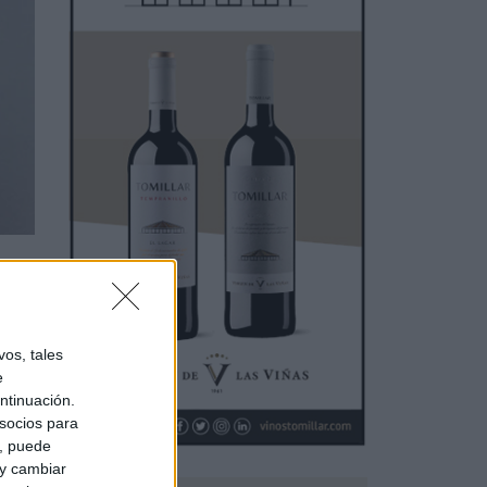
os, tales
e
ntinuación.
socios para
 una
a, puede
 y cambiar