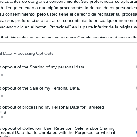
ncias antes de otorgar su consentimiento. Sus preferencias se aplicará
honor a San Francisco de Asís, reflejando su compromiso 
web. Tenga en cuenta que algún procesamiento de sus datos personale
 su consentimiento, pero usted tiene el derecho de rechazar tal proces
ar sus preferencias o retirar su consentimiento en cualquier momento
 haciendo clic en el botón "Privacidad" en la parte inferior de la página 
 that this website/app uses one or more Google services and may gath
including but not limited to your visit or usage behaviour. You may click 
 to Google and its third-party tags to use your data for below specifi
l Data Processing Opt Outs
ogle consent section.
o opt-out of the Sharing of my personal data.
In
o opt-out of the Sale of my Personal Data.
In
to opt-out of processing my Personal Data for Targeted
ing.
In
o opt-out of Collection, Use, Retention, Sale, and/or Sharing
ersonal Data that Is Unrelated with the Purposes for which it
lected.