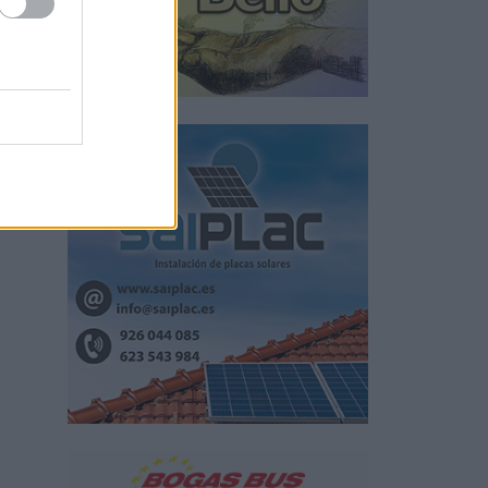
de
s y