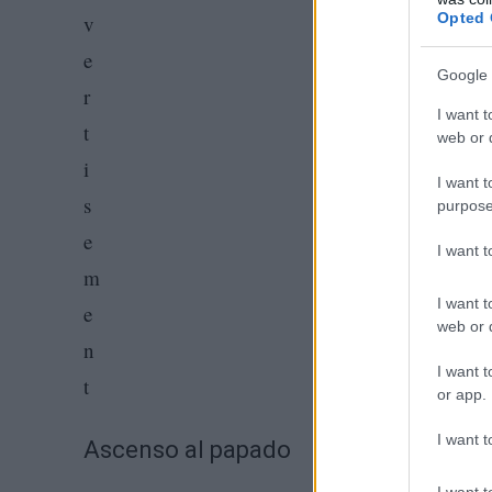
Opted 
Google 
I want t
web or d
I want t
purpose
I want 
I want t
web or d
I want t
or app.
I want t
Ascenso al papado
I want t