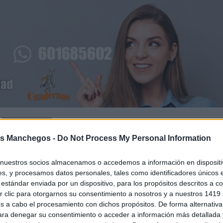
s Manchegos -
Do Not Process My Personal Information
spíritu universal
nuestros socios almacenamos o accedemos a información en dispositiv
lio
s, y procesamos datos personales, tales como identificadores únicos 
estándar enviada por un dispositivo, para los propósitos descritos a co
 clic para otorgarnos su consentimiento a nosotros y a nuestros 1419 
 de 1936 en Buenos Aires, Argentina. Criado en el seno de
s a cabo el procesamiento con dichos propósitos. De forma alternativ
una profunda vocación religiosa. Ingresó a la Compañía de
para denegar su consentimiento o acceder a información más detallada