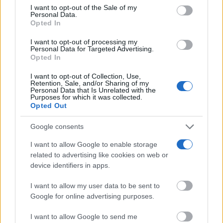
Please note that this website/app uses one or more Google
I want to opt-out of the Sale of my
Núñez lamenta que CLM siga siendo la peor
Personal Data.
services and may gather and store information including but
región de España...
Opted In
not limited to your visit or usage behaviour. You may click to
06/08/2026
grant or deny consent to Google and its third-party tags to
I want to opt-out of processing my
use your data for below specified purposes in below Google
Personal Data for Targeted Advertising.
consent section.
Opted In
La inteligencia artificial y las series
verticales marcan la nueva edición...
I want to opt-out of Collection, Use,
06/08/2026
Retention, Sale, and/or Sharing of my
Personal Data that Is Unrelated with the
Purposes for which it was collected.
Opted Out
Tamajón se prepara para vivir diez días de
cultura, tradición y...
Google consents
06/08/2026
I want to allow Google to enable storage
CCOO Castilla-La Mancha exige reforzar la
related to advertising like cookies on web or
prevención frente al estrés térmico...
device identifiers in apps.
06/08/2026
I want to allow my user data to be sent to
Google for online advertising purposes.
I want to allow Google to send me