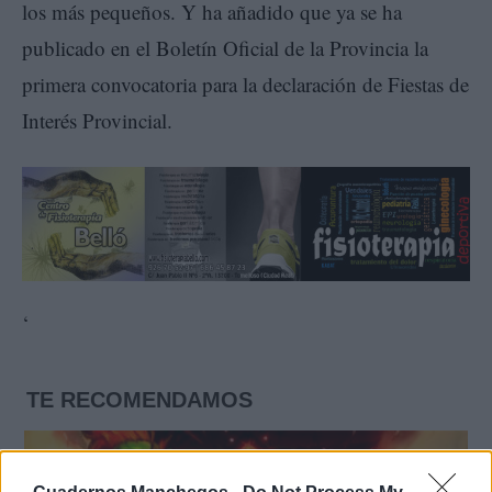
los más pequeños. Y ha añadido que ya se ha
publicado en el Boletín Oficial de la Provincia la
primera convocatoria para la declaración de Fiestas de
Interés Provincial.
‘
TE RECOMENDAMOS