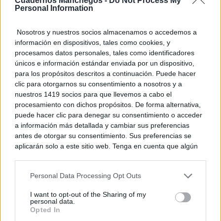
Cuadernos Manchegos -
Do Not Process My
Personal Information
Nosotros y nuestros socios almacenamos o accedemos a
información en dispositivos, tales como cookies, y
procesamos datos personales, tales como identificadores
únicos e información estándar enviada por un dispositivo,
para los propósitos descritos a continuación. Puede hacer
clic para otorgarnos su consentimiento a nosotros y a
nuestros 1419 socios para que llevemos a cabo el
procesamiento con dichos propósitos. De forma alternativa,
Corepunk MMORPG
puede hacer clic para denegar su consentimiento o acceder
Un verdadero MMORPG de la vieja escuela ¡Cómo los
a información más detallada y cambiar sus preferencias
de antes, pero mejor!
antes de otorgar su consentimiento. Sus preferencias se
DISCOVER WITH
aplicarán solo a este sitio web. Tenga en cuenta que algún
procesamiento de sus datos personales puede no requerir
Últimas noticias
de su consentimiento, pero usted tiene el derecho de
Personal Data Processing Opt Outs
rechazar tal procesamiento. Puede cambiar sus preferencias
La Terraza Ayer y Hoy sortea diez entradas
o retirar su consentimiento en cualquier momento volviendo
para vivir 40...
I want to opt-out of the Sharing of my
a este sitio y haciendo clic en el botón "Privacidad" en la
personal data.
06/08/2026
parte inferior de la página web.
Opted In