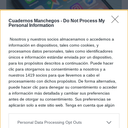
Cuadernos Manchegos -
Do Not Process My
Personal Information
9 apps que valen oro
Nosotros y nuestros socios almacenamos o accedemos a
No son populares, pero sí extraordinariamente
información en dispositivos, tales como cookies, y
útiles
procesamos datos personales, tales como identificadores
únicos e información estándar enviada por un dispositivo,
para los propósitos descritos a continuación. Puede hacer
clic para otorgarnos su consentimiento a nosotros y a
nuestros 1419 socios para que llevemos a cabo el
procesamiento con dichos propósitos. De forma alternativa,
puede hacer clic para denegar su consentimiento o acceder
a información más detallada y cambiar sus preferencias
antes de otorgar su consentimiento. Sus preferencias se
aplicarán solo a este sitio web. Tenga en cuenta que algún
procesamiento de sus datos personales puede no requerir
de su consentimiento, pero usted tiene el derecho de
Personal Data Processing Opt Outs
rechazar tal procesamiento. Puede cambiar sus preferencias
¿De verdad hacen esto?