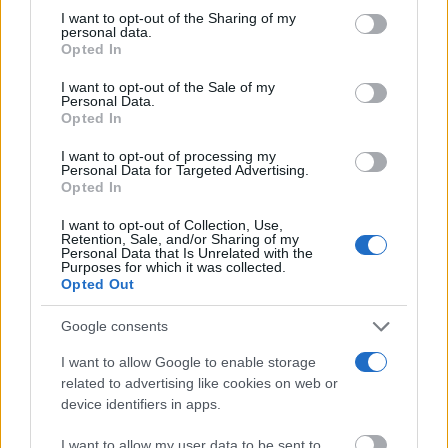
o retirar su consentimiento en cualquier momento volviendo
Costumbres que rompen todos los esquemas
I want to opt-out of the Sharing of my
a este sitio y haciendo clic en el botón "Privacidad" en la
personal data.
parte inferior de la página web.
Opted In
Please note that this website/app uses one or more Google
I want to opt-out of the Sale of my
Personal Data.
services and may gather and store information including but
Opted In
not limited to your visit or usage behaviour. You may click to
grant or deny consent to Google and its third-party tags to
I want to opt-out of processing my
use your data for below specified purposes in below Google
Personal Data for Targeted Advertising.
consent section.
Opted In
I want to opt-out of Collection, Use,
Retention, Sale, and/or Sharing of my
Personal Data that Is Unrelated with the
Purposes for which it was collected.
Opted Out
¿Por qué se contagia?
La ciencia explica por qué el bostezo es contagioso
Google consents
I want to allow Google to enable storage
related to advertising like cookies on web or
device identifiers in apps.
I want to allow my user data to be sent to