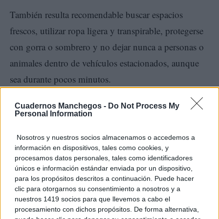
También resulta recomendable buscar espacios
frescos, utilizar ropa ligera y transpirable, protegerse
con gorra o sombrero y no dejar nunca a personas o
animales dentro de vehículos estacionados, aunque
sea durante pocos minutos.
Cuadernos Manchegos -
Do Not Process My
Personal Information
Nosotros y nuestros socios almacenamos o accedemos a
información en dispositivos, tales como cookies, y
procesamos datos personales, tales como identificadores
únicos e información estándar enviada por un dispositivo,
para los propósitos descritos a continuación. Puede hacer
Una semana que seguirá
clic para otorgarnos su consentimiento a nosotros y a
nuestros 1419 socios para que llevemos a cabo el
pendiente de los termómetros
procesamiento con dichos propósitos. De forma alternativa,