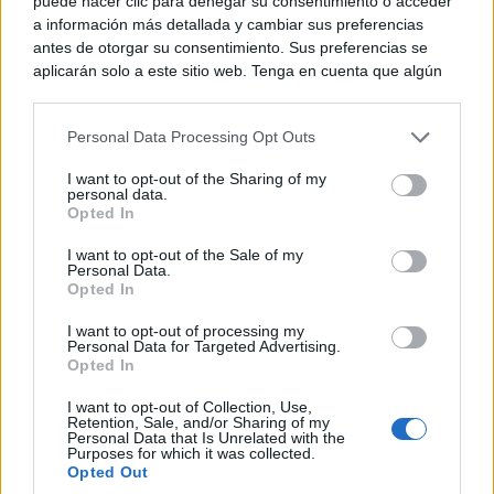
puede hacer clic para denegar su consentimiento o acceder
La previsión de AEMET para Tomelloso apunta a
a información más detallada y cambiar sus preferencias
antes de otorgar su consentimiento. Sus preferencias se
que el calor continuará durante los próximos días.
aplicarán solo a este sitio web. Tenga en cuenta que algún
procesamiento de sus datos personales puede no requerir
Tras los 38 grados previstos para este lunes, los
de su consentimiento, pero usted tiene el derecho de
termómetros podrían seguir subiendo en jornadas
Personal Data Processing Opt Outs
rechazar tal procesamiento. Puede cambiar sus preferencias
o retirar su consentimiento en cualquier momento volviendo
posteriores, con máximas próximas o superiores a los
I want to opt-out of the Sharing of my
a este sitio y haciendo clic en el botón "Privacidad" en la
personal data.
39 y 40 grados en la localidad.
parte inferior de la página web.
Opted In
Please note that this website/app uses one or more Google
I want to opt-out of the Sale of my
El episodio obliga a seguir con atención las
Personal Data.
services and may gather and store information including but
Opted In
not limited to your visit or usage behaviour. You may click to
actualizaciones oficiales, especialmente porque la
grant or deny consent to Google and its third-party tags to
I want to opt-out of processing my
use your data for below specified purposes in below Google
evolución de la dana situada al oeste peninsular
Personal Data for Targeted Advertising.
consent section.
Opted In
introduce cierta incertidumbre en la duración y
I want to opt-out of Collection, Use,
extensión del fenómeno. De momento, Tomelloso
Retention, Sale, and/or Sharing of my
Personal Data that Is Unrelated with the
encara este lunes una jornada claramente marcada por
Purposes for which it was collected.
Opted Out
el calor, con una tarde exigente y valores propios de