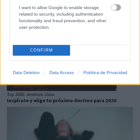
Un verdadero MMORPG de la vieja escuela ¡Cómo los
I want to allow Google to enable storage
de antes, pero mejor!
related to security, including authentication
functionality and fraud prevention, and other
user protection.
CONFIRM
Data Deletion
Data Access
Polótica de Privacidad
Top 2026: destinos clave
Inspírate y elige tu próximo destino para 2026