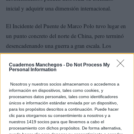
inicial y adquirir una dimensión internacional.
El Incidente del Puente de Marco Polo tuvo lugar en
un punto concreto del norte de China, pero terminó
desencadenando una guerra a gran escala. Los
atentados de Londres ocurrieron en una ciudad
concreta, pero su impacto se extendió mucho más
Cuadernos Manchegos -
Do Not Process My
Personal Information
allá del Reino Unido, al reforzar los debates sobre
seguridad, convivencia, transporte público,
Nosotros y nuestros socios almacenamos o accedemos a
información en dispositivos, tales como cookies, y
prevención del extremismo y respuesta institucional
procesamos datos personales, tales como identificadores
únicos e información estándar enviada por un dispositivo,
ante emergencias.
para los propósitos descritos a continuación. Puede hacer
clic para otorgarnos su consentimiento a nosotros y a
nuestros 1419 socios para que llevemos a cabo el
procesamiento con dichos propósitos. De forma alternativa,