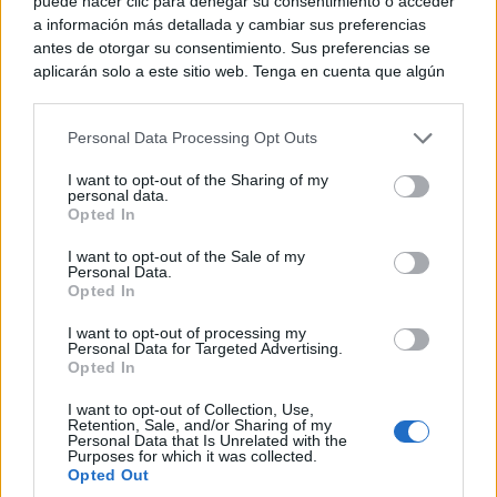
puede hacer clic para denegar su consentimiento o acceder
a información más detallada y cambiar sus preferencias
antes de otorgar su consentimiento. Sus preferencias se
aplicarán solo a este sitio web. Tenga en cuenta que algún
procesamiento de sus datos personales puede no requerir
de su consentimiento, pero usted tiene el derecho de
En los dos casos, la población civil quedó en el
Personal Data Processing Opt Outs
rechazar tal procesamiento. Puede cambiar sus preferencias
centro de las consecuencias. En China, la guerra
o retirar su consentimiento en cualquier momento volviendo
I want to opt-out of the Sharing of my
a este sitio y haciendo clic en el botón "Privacidad" en la
personal data.
posterior provocó años de violencia y ocupación. En
parte inferior de la página web.
Opted In
Londres, las víctimas eran ciudadanos que viajaban
Please note that this website/app uses one or more Google
I want to opt-out of the Sale of my
en metro o autobús en una mañana laborable. Esa
Personal Data.
services and may gather and store information including but
Opted In
not limited to your visit or usage behaviour. You may click to
dimensión humana explica por qué estas fechas
grant or deny consent to Google and its third-party tags to
I want to opt-out of processing my
use your data for below specified purposes in below Google
siguen siendo recordadas no solo como hechos
Personal Data for Targeted Advertising.
consent section.
Opted In
históricos, sino como
heridas abiertas en la memoria
I want to opt-out of Collection, Use,
pública
.
Retention, Sale, and/or Sharing of my
Personal Data that Is Unrelated with the
Purposes for which it was collected.
Opted Out
Datos clave de las efemérides del