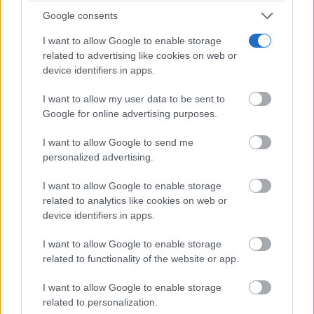
Google consents
7 de julio
I want to allow Google to enable storage
related to advertising like cookies on web or
El 7 de julio de 1937 está considerado por
device identifiers in apps.
numerosos historiadores como una fecha decisiva
I want to allow my user data to be sent to
para comprender el inicio de la guerra entre China y
Google for online advertising purposes.
Japón. El National WWII Museum señala que el
I want to allow Google to send me
Incidente del Puente de Marco Polo es recordado
personalized advertising.
oficialmente como el comienzo de una guerra que
I want to allow Google to enable storage
dio paso a ocho años de hostilidades continuas.
related to analytics like cookies on web or
device identifiers in apps.
Por su parte, el 7 de julio de 2005 permanece en la
I want to allow Google to enable storage
related to functionality of the website or app.
memoria británica como el día de los atentados
I want to allow Google to enable storage
conocidos como 7/7. En 2009 se inauguró un
related to personalization.
memorial permanente en Hyde Park para recordar a