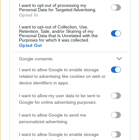
grant or deny consent to Google and its third-party tags to
I want to opt-out of processing my
use your data for below specified purposes in below Google
Personal Data for Targeted Advertising.
consent section.
Opted In
I want to opt-out of Collection, Use,
Corepunk MMORPG
Retention, Sale, and/or Sharing of my
Un verdadero MMORPG de la vieja escuela ¡Cómo los
Personal Data that Is Unrelated with the
Purposes for which it was collected.
de antes, pero mejor!
Opted Out
DISCOVER WITH
Google consents
Últimas noticias
I want to allow Google to enable storage
Sabrido presenta la Unidad de Movilidad y
related to advertising like cookies on web or
Seguridad Vial para la...
device identifiers in apps.
06/08/2026
I want to allow my user data to be sent to
Google for online advertising purposes.
El MITECO destina 233 millones a tres
nuevos proyectos para producir...
I want to allow Google to send me
06/08/2026
personalized advertising.
I want to allow Google to enable storage
Fallece el expresidente de Eurocaja Rural,