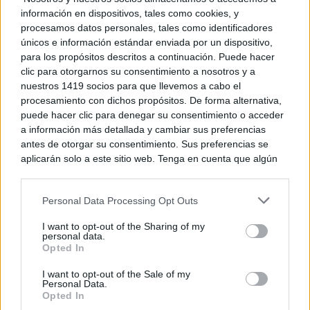
información en dispositivos, tales como cookies, y
estratégicos de la compañía para su expansión fuera
procesamos datos personales, tales como identificadores
de China. Y es que tras la fábrica de Montalbo,
únicos e información estándar enviada por un dispositivo,
para los propósitos descritos a continuación. Puede hacer
donde esperan alcanzar las 30.000 toneladas de
clic para otorgarnos su consentimiento a nosotros y a
plástico reciclado, la compañía plantea continuar su
nuestros 1419 socios para que llevemos a cabo el
procesamiento con dichos propósitos. De forma alternativa,
expansión en Europa.
puede hacer clic para denegar su consentimiento o acceder
a información más detallada y cambiar sus preferencias
antes de otorgar su consentimiento. Sus preferencias se
TE RECOMENDAMOS
aplicarán solo a este sitio web. Tenga en cuenta que algún
procesamiento de sus datos personales puede no requerir
de su consentimiento, pero usted tiene el derecho de
Personal Data Processing Opt Outs
rechazar tal procesamiento. Puede cambiar sus preferencias
o retirar su consentimiento en cualquier momento volviendo
I want to opt-out of the Sharing of my
a este sitio y haciendo clic en el botón "Privacidad" en la
personal data.
parte inferior de la página web.
Opted In
Please note that this website/app uses one or more Google
I want to opt-out of the Sale of my
Personal Data.
services and may gather and store information including but
Opted In
not limited to your visit or usage behaviour. You may click to