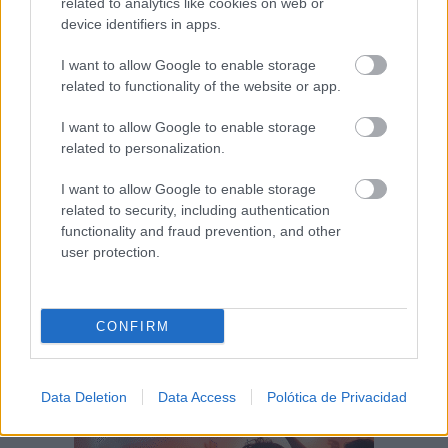
related to analytics like cookies on web or
Andrés Gómez Mora, a los...
device identifiers in apps.
06/08/2026
I want to allow Google to enable storage
El próximo eclipse en el Quijote Cósmico de
related to functionality of the website or app.
Alcázar de San...
06/08/2026
I want to allow Google to enable storage
related to personalization.
El SEPRONA investiga a dos personas por el
I want to allow Google to enable storage
incendio de Cabezarrubias...
related to security, including authentication
06/08/2026
functionality and fraud prevention, and other
user protection.
CONFIRM
Data Deletion
Data Access
Polótica de Privacidad