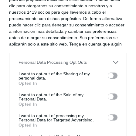
clic para otorgarnos su consentimiento a nosotros y a
nuestros 1419 socios para que llevemos a cabo el
procesamiento con dichos propósitos. De forma alternativa,
puede hacer clic para denegar su consentimiento o acceder
a información más detallada y cambiar sus preferencias
antes de otorgar su consentimiento. Sus preferencias se
aplicarán solo a este sitio web. Tenga en cuenta que algún
procesamiento de sus datos personales puede no requerir
de su consentimiento, pero usted tiene el derecho de
Personal Data Processing Opt Outs
rechazar tal procesamiento. Puede cambiar sus preferencias
o retirar su consentimiento en cualquier momento volviendo
I want to opt-out of the Sharing of my
a este sitio y haciendo clic en el botón "Privacidad" en la
personal data.
parte inferior de la página web.
Opted In
Please note that this website/app uses one or more Google
I want to opt-out of the Sale of my
Personal Data.
services and may gather and store information including but
Opted In
not limited to your visit or usage behaviour. You may click to
grant or deny consent to Google and its third-party tags to
I want to opt-out of processing my
use your data for below specified purposes in below Google
Personal Data for Targeted Advertising.
consent section.
Opted In