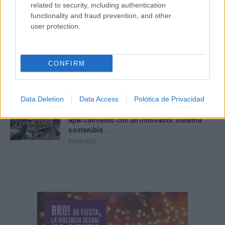
related to security, including authentication
La mercancía del poder y la ceguera de las
functionality and fraud prevention, and other
masas
user protection.
05/08/2026
Nuevas oportunidades laborales en
CONFIRM
Tomelloso para logopedia, terapia
ocupacional y cocina
05/08/2026
Data Deletion
Data Access
Polótica de Privacidad
Atocha estrena 1.357 plazas de
aparcamiento con un innovador sistema
sostenible...
05/08/2026