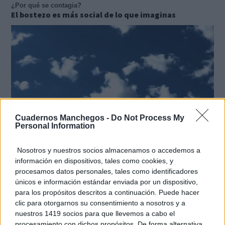
¿Por qué se contagia?
El bostezo es más social de lo que imaginas
Cuadernos Manchegos -
Do Not Process My
Personal Information
Nosotros y nuestros socios almacenamos o accedemos a
información en dispositivos, tales como cookies, y
No es tu imaginación
procesamos datos personales, tales como identificadores
¿Ves caras en enchufes, coches o nubes? Tiene
únicos e información estándar enviada por un dispositivo,
explicación
para los propósitos descritos a continuación. Puede hacer
clic para otorgarnos su consentimiento a nosotros y a
nuestros 1419 socios para que llevemos a cabo el
procesamiento con dichos propósitos. De forma alternativa,