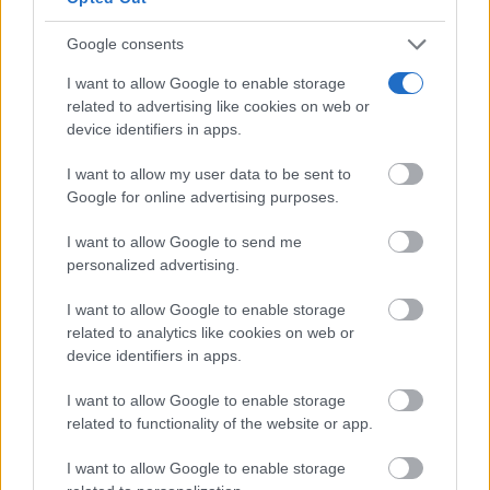
Google consents
I want to allow Google to enable storage
¿Sabes qué baja tu ánimo?
related to advertising like cookies on web or
Lo haces todos los días y afecta cómo te sientes
device identifiers in apps.
DISCOVER WITH
I want to allow my user data to be sent to
Últimas noticias
Google for online advertising purposes.
I want to allow Google to send me
ITECAM busca nuevos profesionales en
Tomelloso y abre vacantes en Machine...
personalized advertising.
08/08/2026
I want to allow Google to enable storage
related to analytics like cookies on web or
Una empresa de Tomelloso amplía plantilla y
device identifiers in apps.
busca ingenieros para sus...
08/08/2026
I want to allow Google to enable storage
related to functionality of the website or app.
No necesitamos una unión así
I want to allow Google to enable storage
08/08/2026