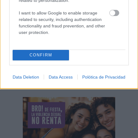
related to personalization.
I want to allow Google to enable storage
La DGT cambia los adelantamientos desde el
related to security, including authentication
1 de octubre: así...
functionality and fraud prevention, and other
08/08/2026
user protection.
Un entretenido podcast recoge las vivencias
de la última edición de...
CONFIRM
08/08/2026
Data Deletion
Data Access
Polótica de Privacidad