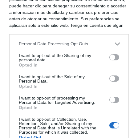
puede hacer clic para denegar su consentimiento o acceder
a información más detallada y cambiar sus preferencias
antes de otorgar su consentimiento. Sus preferencias se
aplicarán solo a este sitio web. Tenga en cuenta que algún
procesamiento de sus datos personales puede no requerir
de su consentimiento, pero usted tiene el derecho de
Personal Data Processing Opt Outs
rechazar tal procesamiento. Puede cambiar sus preferencias
o retirar su consentimiento en cualquier momento volviendo
I want to opt-out of the Sharing of my
a este sitio y haciendo clic en el botón "Privacidad" en la
personal data.
parte inferior de la página web.
Opted In
9 apps que valen oro
Please note that this website/app uses one or more Google
No son populares, pero sí extraordinariamente
I want to opt-out of the Sale of my
Personal Data.
services and may gather and store information including but
útiles
Opted In
not limited to your visit or usage behaviour. You may click to
grant or deny consent to Google and its third-party tags to
I want to opt-out of processing my
use your data for below specified purposes in below Google
Personal Data for Targeted Advertising.
consent section.
Opted In
I want to opt-out of Collection, Use,
Retention, Sale, and/or Sharing of my
Personal Data that Is Unrelated with the
Purposes for which it was collected.
Opted Out