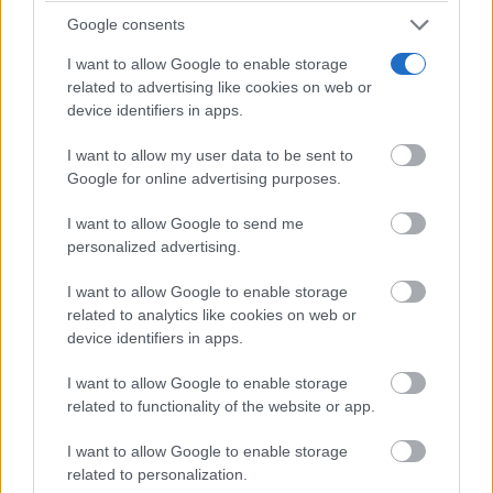
Google consents
I want to allow Google to enable storage
related to advertising like cookies on web or
Parece ciencia ficción
device identifiers in apps.
Prepárate para alucinar con estas criaturas
I want to allow my user data to be sent to
Google for online advertising purposes.
I want to allow Google to send me
personalized advertising.
I want to allow Google to enable storage
related to analytics like cookies on web or
device identifiers in apps.
I want to allow Google to enable storage
related to functionality of the website or app.
9 apps que valen oro
I want to allow Google to enable storage
No son populares, pero sí extraordinariamente
related to personalization.