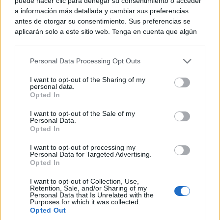
puede hacer clic para denegar su consentimiento o acceder
a información más detallada y cambiar sus preferencias
antes de otorgar su consentimiento. Sus preferencias se
aplicarán solo a este sitio web. Tenga en cuenta que algún
procesamiento de sus datos personales puede no requerir
de su consentimiento, pero usted tiene el derecho de
Personal Data Processing Opt Outs
rechazar tal procesamiento. Puede cambiar sus preferencias
o retirar su consentimiento en cualquier momento volviendo
I want to opt-out of the Sharing of my
a este sitio y haciendo clic en el botón "Privacidad" en la
personal data.
parte inferior de la página web.
Opted In
Please note that this website/app uses one or more Google
I want to opt-out of the Sale of my
Personal Data.
services and may gather and store information including but
Opted In
Viaja sin visado
not limited to your visit or usage behaviour. You may click to
Los pasaportes que más puertas abren ¿está el tuyo?
grant or deny consent to Google and its third-party tags to
I want to opt-out of processing my
use your data for below specified purposes in below Google
Personal Data for Targeted Advertising.
consent section.
Opted In
I want to opt-out of Collection, Use,
Retention, Sale, and/or Sharing of my
Personal Data that Is Unrelated with the
Purposes for which it was collected.
Opted Out