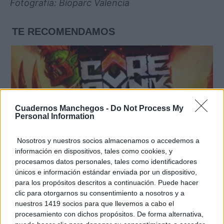
Fotografia: Bioparc Valencia
TE RECOMENDAMOS
Cuadernos Manchegos -
Do Not Process My
Personal Information
Nosotros y nuestros socios almacenamos o accedemos a
información en dispositivos, tales como cookies, y
procesamos datos personales, tales como identificadores
únicos e información estándar enviada por un dispositivo,
para los propósitos descritos a continuación. Puede hacer
Corepunk MMORPG
clic para otorgarnos su consentimiento a nosotros y a
Un verdadero MMORPG de la vieja escuela ¡Cómo los
nuestros 1419 socios para que llevemos a cabo el
de antes, pero mejor!
procesamiento con dichos propósitos. De forma alternativa,