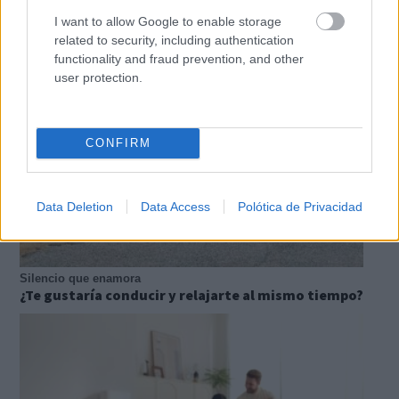
No creerás estas apps
¿Sabías que estas apps existen y son súper útiles?
I want to allow Google to enable storage
related to security, including authentication
functionality and fraud prevention, and other
user protection.
CONFIRM
Data Deletion
Data Access
Polótica de Privacidad
Silencio que enamora
¿Te gustaría conducir y relajarte al mismo tiempo?