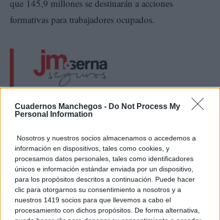
que 145,9 millones se destinarán a acciones
formativas para trabajadores ocupados.
Cuadernos Manchegos -
Do Not Process My
Personal Information
Además, se reservan 24,8 millones de euros para
Nosotros y nuestros socios almacenamos o accedemos a
actuaciones extraordinarias del sistema de Formación
información en dispositivos, tales como cookies, y
Profesional para el empleo impartidas a través de la
procesamos datos personales, tales como identificadores
únicos e información estándar enviada por un dispositivo,
red pública de centros de formación. Estas
para los propósitos descritos a continuación. Puede hacer
actuaciones favorecerán la cualificación,
clic para otorgarnos su consentimiento a nosotros y a
nuestros 1419 socios para que llevemos a cabo el
recualificación y el desarrollo de itinerarios
procesamiento con dichos propósitos. De forma alternativa,