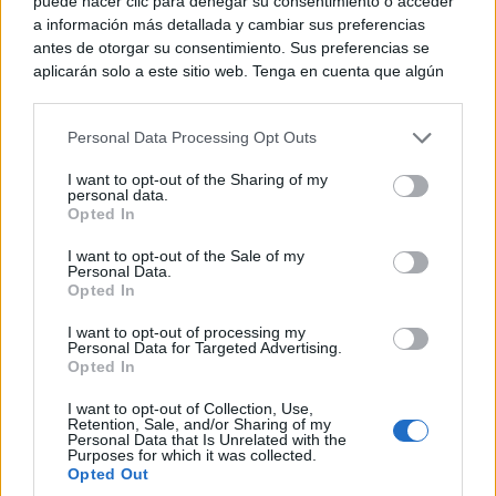
formativos a lo largo de toda la vida.
puede hacer clic para denegar su consentimiento o acceder
a información más detallada y cambiar sus preferencias
antes de otorgar su consentimiento. Sus preferencias se
El reparto, como en el resto de los programas, se
aplicarán solo a este sitio web. Tenga en cuenta que algún
procesamiento de sus datos personales puede no requerir
realizará conforme a los criterios acordados por la
de su consentimiento, pero usted tiene el derecho de
Conferencia Sectorial. Desde 2021, el Gobierno ha
Personal Data Processing Opt Outs
rechazar tal procesamiento. Puede cambiar sus preferencias
o retirar su consentimiento en cualquier momento volviendo
transferido a las comunidades más de 4.000 millones
I want to opt-out of the Sharing of my
a este sitio y haciendo clic en el botón "Privacidad" en la
personal data.
parte inferior de la página web.
de euros para este tipo de acciones.
Opted In
Please note that this website/app uses one or more Google
I want to opt-out of the Sale of my
Personal Data.
services and may gather and store information including but
Opted In
TE RECOMENDAMOS
not limited to your visit or usage behaviour. You may click to
grant or deny consent to Google and its third-party tags to
I want to opt-out of processing my
use your data for below specified purposes in below Google
Personal Data for Targeted Advertising.
consent section.
Opted In
I want to opt-out of Collection, Use,
Retention, Sale, and/or Sharing of my
Personal Data that Is Unrelated with the
Purposes for which it was collected.
Opted Out