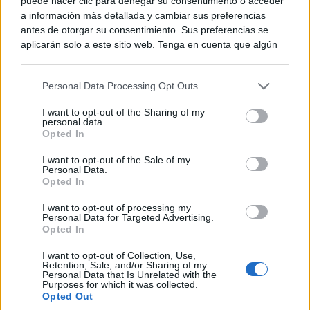
puede hacer clic para denegar su consentimiento o acceder
a información más detallada y cambiar sus preferencias
productos atípicos y duplicados, tras lo cual se ha
antes de otorgar su consentimiento. Sus preferencias se
regenerado la serie histórica. Además, se eliminan de
aplicarán solo a este sitio web. Tenga en cuenta que algún
procesamiento de sus datos personales puede no requerir
la estadística los anuncios atípicos y con precios fuera
de su consentimiento, pero usted tiene el derecho de
de mercado. Incluimos la tipología de vivienda
Personal Data Processing Opt Outs
rechazar tal procesamiento. Puede cambiar sus preferencias
o retirar su consentimiento en cualquier momento volviendo
unifamiliares (chalets) y descartamos los inmuebles
I want to opt-out of the Sharing of my
a este sitio y haciendo clic en el botón "Privacidad" en la
personal data.
de cualquier tipología que llevan mucho tiempo en
parte inferior de la página web.
Opted In
nuestra base de datos sin obtener interacción de los
Please note that this website/app uses one or more Google
I want to opt-out of the Sale of my
Personal Data.
services and may gather and store information including but
usuarios. El dato final se genera utilizando la
Opted In
not limited to your visit or usage behaviour. You may click to
grant or deny consent to Google and its third-party tags to
mediana de todos los anuncios válidos de cada
I want to opt-out of processing my
use your data for below specified purposes in below Google
Personal Data for Targeted Advertising.
mercado.
consent section.
Opted In
I want to opt-out of Collection, Use,
Datos recopilados y analizados por
idealista/data
, la
Retention, Sale, and/or Sharing of my
Personal Data that Is Unrelated with the
Purposes for which it was collected.
proptech de idealista que proporciona información
Opted Out