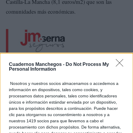
Castilla-La Mancha (8,1 euros/m2) que son las
comunidades más económicas.
Cuadernos Manchegos -
Do Not Process My
Personal Information
El índice de precios inmobiliarios de idealista
Nosotros y nuestros socios almacenamos o accedemos a
información en dispositivos, tales como cookies, y
Para la realización del índice de precios inmobiliarios
procesamos datos personales, tales como identificadores
de idealista se analizan los precios de oferta (sobre
únicos e información estándar enviada por un dispositivo,
para los propósitos descritos a continuación. Puede hacer
metros cuadrados construidos) publicados por los
clic para otorgarnos su consentimiento a nosotros y a
anunciantes de idealista. En marzo de 2023
nuestros 1419 socios para que llevemos a cabo el
procesamiento con dichos propósitos. De forma alternativa,
mejoramos nuestra metodología para eliminar