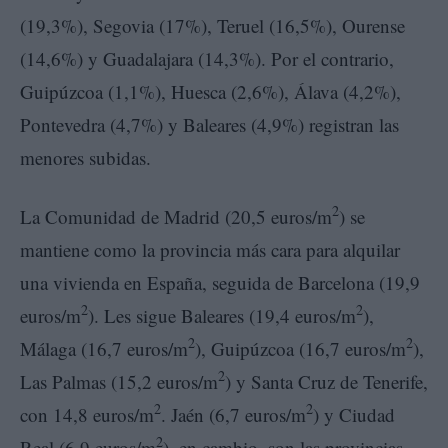
(19,3%), Segovia (17%), Teruel (16,5%), Ourense
(14,6%) y Guadalajara (14,3%). Por el contrario,
Guipúzcoa (1,1%), Huesca (2,6%), Álava (4,2%),
Pontevedra (4,7%) y Baleares (4,9%) registran las
menores subidas.
2
La Comunidad de Madrid (20,5 euros/m
) se
mantiene como la provincia más cara para alquilar
una vivienda en España, seguida de Barcelona (19,9
2
2
euros/m
). Les sigue Baleares (19,4 euros/m
),
2
2
Málaga (16,7 euros/m
), Guipúzcoa (16,7 euros/m
),
2
Las Palmas (15,2 euros/m
) y Santa Cruz de Tenerife,
2
2
con 14,8 euros/m
. Jaén (6,7 euros/m
) y Ciudad
2
Real (6,9 euros/m
), en cambio, son las provincias