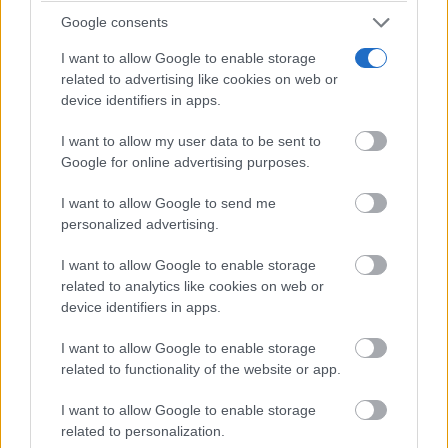
destinada a un público profesional para facilitar la
Google consents
toma de decisiones estratégicas, tanto en España,
I want to allow Google to enable storage
Italia y Portugal. Utiliza todos los parámetros de la
related to advertising like cookies on web or
base de datos de idealista en cada país, así como otras
device identifiers in apps.
fuentes de datos públicas y privadas para ofrecer
I want to allow my user data to be sent to
Google for online advertising purposes.
servicios de valoración, inversión, captación y
análisis del mercado.
I want to allow Google to send me
personalized advertising.
El informe completo se puede ver en
I want to allow Google to enable storage
related to analytics like cookies on web or
device identifiers in apps.
https://www.idealista.com/sala-de-prensa/informes-
precio-vivienda/alquiler/report
I want to allow Google to enable storage
related to functionality of the website or app.
I want to allow Google to enable storage
TE RECOMENDAMOS
related to personalization.