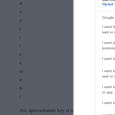
Opted 
Google 
I want t
web or d
I want t
purpose
I want 
I want t
web or d
I want t
or app.
I want t
Así, aprovechando hoy el inicio de las Pruebas 
I want t