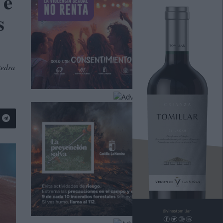
 e
s
tedra