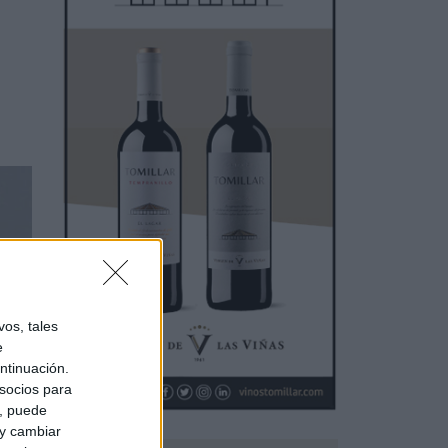
os, tales
e
ntinuación.
socios para
a, puede
 y cambiar