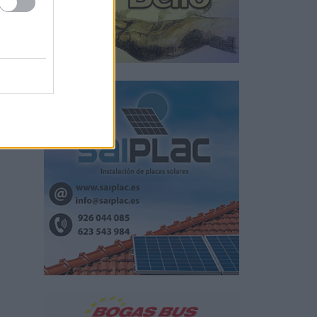
n
s de
ing).