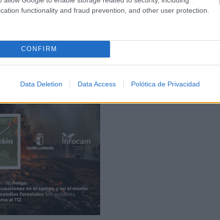
decco Group
presenta el informe “Carreras universitarias co
cation functionality and fraud prevention, and other user protection.
 objetivo de analizar las carreras universitarias mejor
 integral que combina evidencia empírica, percepción de los
CONFIRM
xto económico y educativo. Para ello, se ha consultado a má
ravés de la metodología MaxDiff (Maximum Difference Scal
Data Deletion
Data Access
Polótica de Privacidad