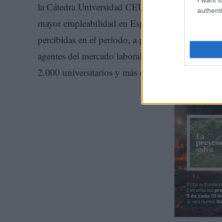
la Cátedra Universidad CEU San Pablo y
The A
authenti
mayor empleabilidad en España 2026-2027”, con el
percibidas en el periodo, a partir de un enfoque
agentes del mercado laboral y análisis del conte
2.000 universitarios y más de 600 empresas a t