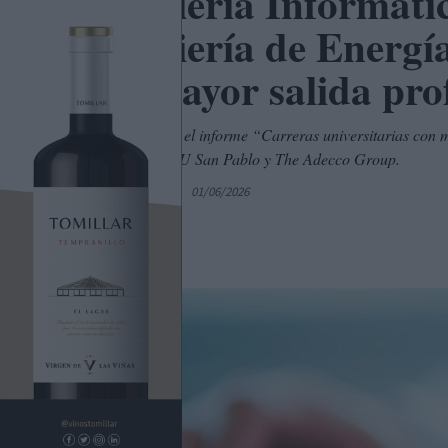
Ingeniería Informátic
Ingeniería de Energía
con mayor salida pro
Así lo determina el informe “Carreras universitarias co
Universidad CEU San Pablo y The Adecco Group.
Por
C. Manchegos
01/06/2026