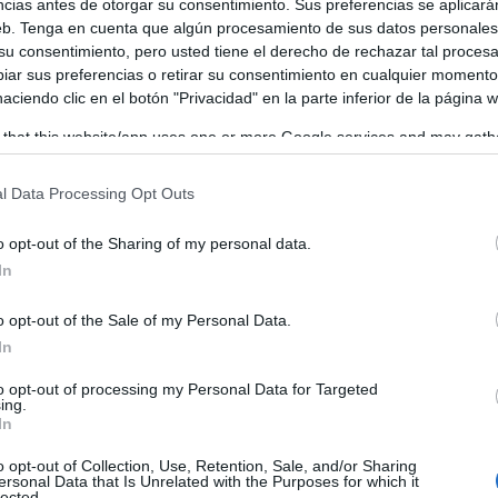
empieza a influir en la orientación académica y profesiona
ncias antes de otorgar su consentimiento. Sus preferencias se aplicará
web. Tenga en cuenta que algún procesamiento de sus datos personale
s como por el uso de herramientas capaces de ofrecer
 su consentimiento, pero usted tiene el derecho de rechazar tal proces
ar sus preferencias o retirar su consentimiento en cualquier momento
l mercado laboral.
 haciendo clic en el botón "Privacidad" en la parte inferior de la página 
 that this website/app uses one or more Google services and may gath
including but not limited to your visit or usage behaviour. You may click 
 to Google and its third-party tags to use your data for below specifi
l Data Processing Opt Outs
ogle consent section.
o opt-out of the Sharing of my personal data.
In
o opt-out of the Sale of my Personal Data.
In
to opt-out of processing my Personal Data for Targeted
ing.
In
o opt-out of Collection, Use, Retention, Sale, and/or Sharing
ersonal Data that Is Unrelated with the Purposes for which it
lected.