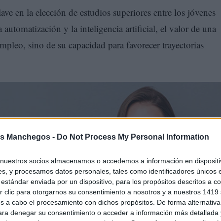
ave en la elección de estudios superiores entre los jóvenes
utomatización y la inteligencia artificial, el valor de una
mpleo, sino de su capacidad para favorecer trayectorias
s Manchegos -
Do Not Process My Personal Information
nuestros socios almacenamos o accedemos a información en dispositiv
s, y procesamos datos personales, tales como identificadores únicos 
estándar enviada por un dispositivo, para los propósitos descritos a co
 clic para otorgarnos su consentimiento a nosotros y a nuestros 1419 
s a cabo el procesamiento con dichos propósitos. De forma alternativ
ue combinen competencias técnicas, habilidades humanas y
para denegar su consentimiento o acceder a información más detallada