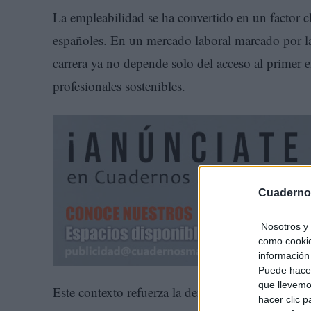
La empleabilidad se ha convertido en un factor cl
españoles. En un mercado laboral marcado por la a
carrera ya no depende solo del acceso al primer e
profesionales sostenibles.
Cuaderno
Nosotros y 
como cookie
información 
Puede hacer
que llevemo
Este contexto refuerza la demanda de perfiles q
hacer clic 