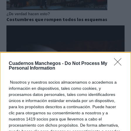
¿De verdad hacen esto?
Costumbres que rompen todos los esquemas
Cuadernos Manchegos -
Do Not Process My
Personal Information
Nosotros y nuestros socios almacenamos o accedemos a
información en dispositivos, tales como cookies, y
procesamos datos personales, tales como identificadores
únicos e información estándar enviada por un dispositivo,
para los propósitos descritos a continuación. Puede hacer
¿Sabías que existen?
Estas criaturas existen y parecen sacadas de otro
clic para otorgarnos su consentimiento a nosotros y a
nuestros 1419 socios para que llevemos a cabo el
planeta
procesamiento con dichos propósitos. De forma alternativa,