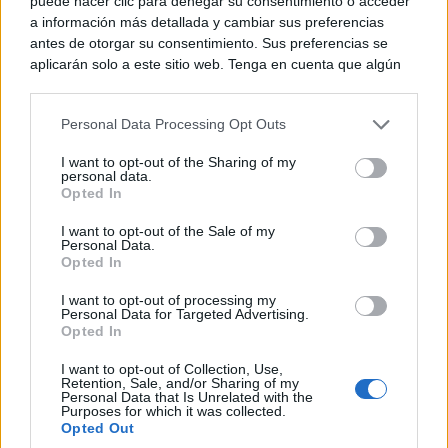
puede hacer clic para denegar su consentimiento o acceder
a información más detallada y cambiar sus preferencias
antes de otorgar su consentimiento. Sus preferencias se
aplicarán solo a este sitio web. Tenga en cuenta que algún
procesamiento de sus datos personales puede no requerir
de su consentimiento, pero usted tiene el derecho de
Personal Data Processing Opt Outs
rechazar tal procesamiento. Puede cambiar sus preferencias
o retirar su consentimiento en cualquier momento volviendo
I want to opt-out of the Sharing of my
a este sitio y haciendo clic en el botón "Privacidad" en la
personal data.
parte inferior de la página web.
Opted In
Más que un iPhone
¿El móvil también habla de ti?
Please note that this website/app uses one or more Google
I want to opt-out of the Sale of my
Personal Data.
services and may gather and store information including but
Opted In
not limited to your visit or usage behaviour. You may click to
grant or deny consent to Google and its third-party tags to
I want to opt-out of processing my
use your data for below specified purposes in below Google
Personal Data for Targeted Advertising.
consent section.
Opted In
I want to opt-out of Collection, Use,
Retention, Sale, and/or Sharing of my
Personal Data that Is Unrelated with the
Purposes for which it was collected.
Opted Out