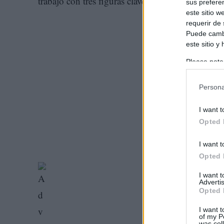
trabajo con tres figuras clave de la alta cocina m
sus prefere
este sitio 
requerir de
Puede cambi
este sitio y
Please note
information 
deny consent
Persona
in below Go
I want t
Opted 
I want t
Opted 
I want 
Advertis
Opted 
I want t
of my P
was col