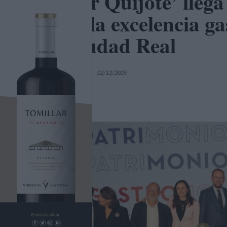
‘Sabor Quijote’ llega
valor la excelencia g
de Ciudad Real
Por
C. Manchegos
02/12/2025