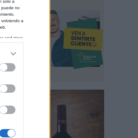
n solo a
s puede no
amiento.
 volviendo a
web.
er and store
to grant or
ed purposes