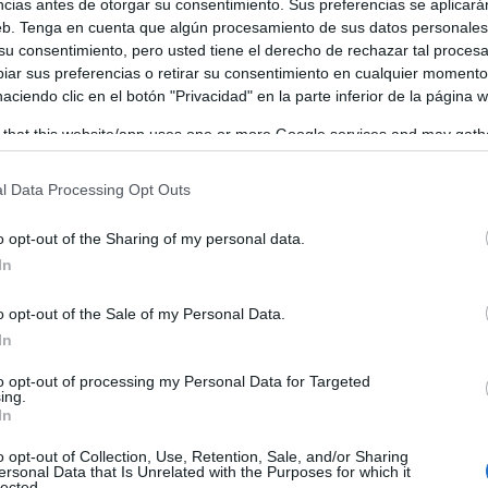
anchega:
ncias antes de otorgar su consentimiento. Sus preferencias se aplicará
web. Tenga en cuenta que algún procesamiento de sus datos personale
 su consentimiento, pero usted tiene el derecho de rechazar tal proces
ar sus preferencias o retirar su consentimiento en cualquier momento
 haciendo clic en el botón "Privacidad" en la parte inferior de la página 
 that this website/app uses one or more Google services and may gath
including but not limited to your visit or usage behaviour. You may click 
 to Google and its third-party tags to use your data for below specifi
l Data Processing Opt Outs
ogle consent section.
o opt-out of the Sharing of my personal data.
In
o opt-out of the Sale of my Personal Data.
In
to opt-out of processing my Personal Data for Targeted
ing.
In
o opt-out of Collection, Use, Retention, Sale, and/or Sharing
ersonal Data that Is Unrelated with the Purposes for which it
lected.