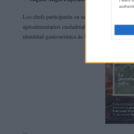
authenti
Los chefs participarán en un intercambio profesi
agroalimentarios ciudadrealeños, su aplicación 
identidad gastronómica de la provincia.