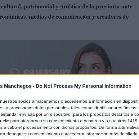
ultural, patrimonial y turística de la provincia ante
stronómicas, medios de comunicación y creadores de
s Manchegos -
Do Not Process My Personal Information
nuestros socios almacenamos o accedemos a información en dispositiv
s, y procesamos datos personales, tales como identificadores únicos 
estándar enviada por un dispositivo, para los propósitos descritos a co
aciones de la Fundación Cruzcampo. Allí, la delegación de
 clic para otorgarnos su consentimiento a nosotros y a nuestros 1419 
s a cabo el procesamiento con dichos propósitos. De forma alternativ
ejecutivo de la fundación, y tendrá lugar un encuentro de
para denegar su consentimiento o acceder a información más detallada