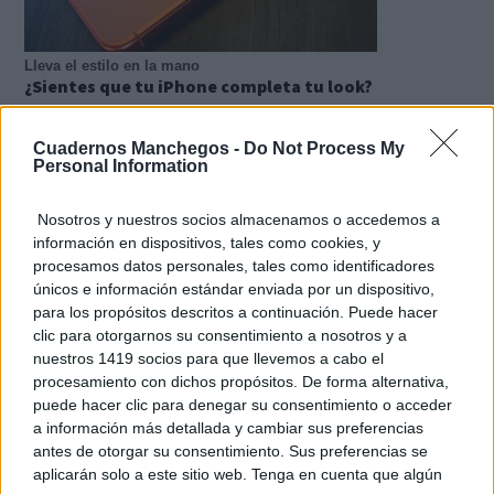
Lleva el estilo en la mano
¿Sientes que tu iPhone completa tu look?
Cuadernos Manchegos -
Do Not Process My
Personal Information
Nosotros y nuestros socios almacenamos o accedemos a
información en dispositivos, tales como cookies, y
procesamos datos personales, tales como identificadores
únicos e información estándar enviada por un dispositivo,
para los propósitos descritos a continuación. Puede hacer
clic para otorgarnos su consentimiento a nosotros y a
nuestros 1419 socios para que llevemos a cabo el
Tendencias de 2026
¿Y si ya deberías empezar a hacerlo hoy?
procesamiento con dichos propósitos. De forma alternativa,
puede hacer clic para denegar su consentimiento o acceder
DISCOVER WITH
a información más detallada y cambiar sus preferencias
Últimas noticias
antes de otorgar su consentimiento. Sus preferencias se
aplicarán solo a este sitio web. Tenga en cuenta que algún