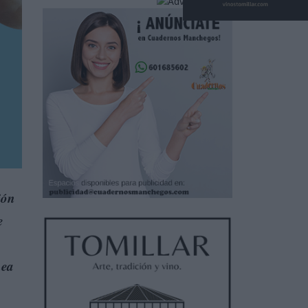
ión
e
nea