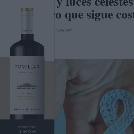
Lazos y luces celestes
político que sigue co
Por
Colaborador
11/06/2026