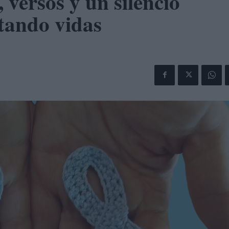
, versos y un silencio
stando vidas