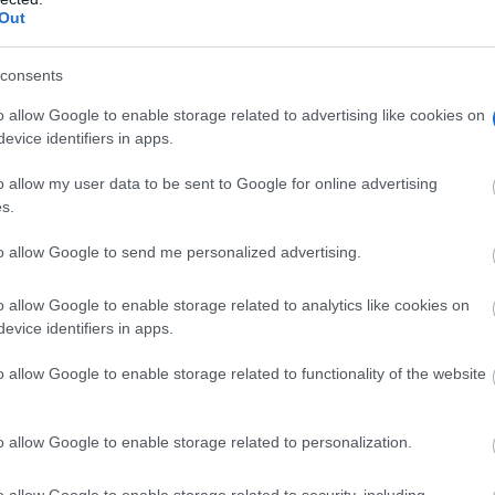
Out
o intermedio podría estar salvando miles de vidas. Hoy en d
al l
SA o reciba información sobre su próstata sigue sujeto
consents
 su mayor o menor empatía con esta enfermedad y a sus
o allow Google to enable storage related to advertising like cookies on
anos no puede depender de la suerte
evice identifiers in apps.
ni de la voluntad
un derecho blindado
ada, sino que debe ser
por el sistema
o allow my user data to be sent to Google for online advertising
s.
mostrado que la sociedad civil, los artistas, los municipios
to allow Google to send me personalized advertising.
Ahora les toca a ustedes, señores legisladores y
la.
o allow Google to enable storage related to analytics like cookies on
sto la poesía, la luz y la verdad sobre la mesa
. Pongan
evice identifiers in apps.
 retraso se mide en vidas humanas.
Hablar de ello incom
o allow Google to enable storage related to functionality of the website
o allow Google to enable storage related to personalization.
 arte unido a la reivindicación de nuestra salud, comparto a
la sociedad civil lea,
tro movimiento. Es el momento de que
o allow Google to enable storage related to security, including