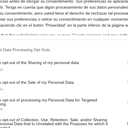
PROSVIDA
pacios para visibilizar este tumor,
no habría
ncias antes de otorgar su consentimiento. Sus preferencias se aplicará
web. Tenga en cuenta que algún procesamiento de sus datos personale
 su consentimiento, pero usted tiene el derecho de rechazar tal proces
ar sus preferencias o retirar su consentimiento en cualquier momento
 haciendo clic en el botón "Privacidad" en la parte inferior de la página 
late una dolorosa realidad
s y la belleza de los versos,
.
 that this website/app uses one or more Google services and may gath
ción al saber que, a pesar de este esfuerzo ciudadano,
including but not limited to your visit or usage behaviour. You may click 
res al año en España por culpa de la desinformació
 to Google and its third-party tags to use your data for below specifi
l Data Processing Opt Outs
ogle consent section.
pierden vidas simplemente por llegar tarde a un diagnósti
o opt-out of the Sharing of my personal data.
re.
In
soluta. Quienes tienen las competencias políticas y sanita
o opt-out of the Sale of my Personal Data.
In
nte
. Es incomprensible que, con motivo de un día como ho
pañas masivas de información
pública para salvar a nuest
to opt-out of processing my Personal Data for Targeted
ing.
In
o opt-out of Collection, Use, Retention, Sale, and/or Sharing
ersonal Data that Is Unrelated with the Purposes for which it
el cribado oportunista
le de una vez por todas
. A falta de
lected.