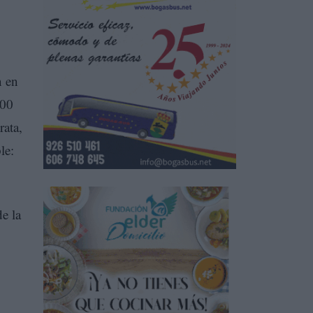
n en
000
rata,
le:
e la