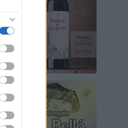
ía,
ibre
.
 y
oda,