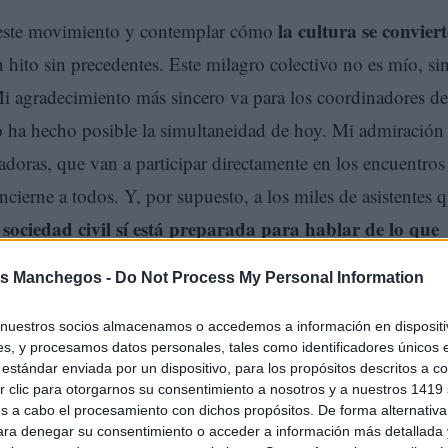
la cultura se convier
er este movimiento y contemplar cómo
 hito sin precedentes. Este milagro colectivo no es mío, si
Mi agradecimiento más sincero va para los coordinadores de
ico ha hecho posible la simultaneidad de hoy. Mi admiración
adoras, que van a participar directamente en los encuentros
cierne a todos. Y, por supuesto, a los miles de asistentes 
 sociedad civil sí está preparada para hablar de lo que
s Manchegos -
Do Not Process My Personal Information
 ayuntamientos
que hoy no solo permiten la lectura de nue
nuestros socios almacenamos o accedemos a información en dispositiv
s, y procesamos datos personales, tales como identificadores únicos 
iluminan sus monumentos
en sus fachadas o
con este co
estándar enviada por un dispositivo, para los propósitos descritos a co
e guía esta jornada. Un agradecimiento que extiendo de man
 clic para otorgarnos su consentimiento a nosotros y a nuestros 1419 
s a cabo el procesamiento con dichos propósitos. De forma alternativ
an hecho eco de nuestra llamada. Sin los periodistas, radio
para denegar su consentimiento o acceder a información más detallada