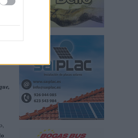
un
de
 que,
o,
do