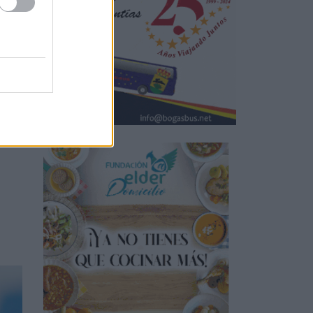
ha
ha
ha
nte