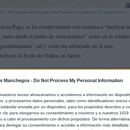
n” de la región en Asia para atraer turismo e incrementar las exportaciones
arcía-Page, se ha comprometido esta mañana a “duplicar la
tanto desde el punto de vista turístico” como en lo relativ
groalimentaria”, tal y como ha subrayado en el acto
ancha en la Expo de Osaka, en Japón.
s Manchegos -
Do Not Process My Personal Information
nuestros socios almacenamos o accedemos a información en dispositiv
s, y procesamos datos personales, tales como identificadores únicos 
estándar enviada por un dispositivo, para los propósitos descritos a co
 clic para otorgarnos su consentimiento a nosotros y a nuestros 1419 
s a cabo el procesamiento con dichos propósitos. De forma alternativ
para denegar su consentimiento o acceder a información más detallada