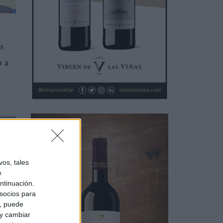
s
o a
os, tales
e
ntinuación.
socios para
a, puede
 y cambiar