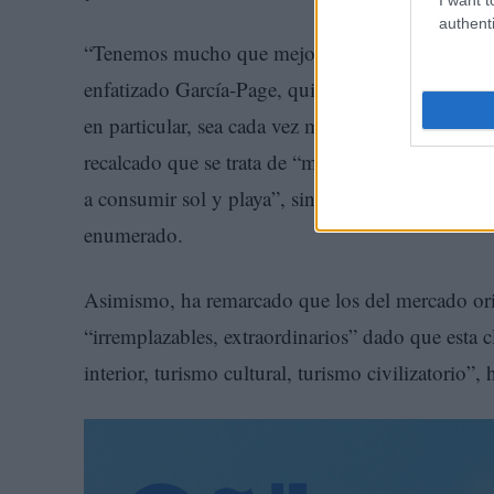
authenti
“Tenemos mucho que mejorar en exportación, e
enfatizado García-Page, quien ha remarcado que
en particular, sea cada vez más un destino turíst
recalcado que se trata de “miles y miles de millo
a consumir sol y playa”, sino que “vienen a cons
enumerado.
Asimismo, ha remarcado que los del mercado orie
“irremplazables, extraordinarios” dado que esta c
interior, turismo cultural, turismo civilizatorio”