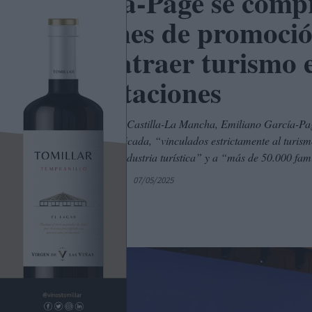
García-Page se compr
acciones de promoció
para atraer turismo 
exportaciones
El presidente de Castilla-La Mancha, Emiliano García-Pa
en la próxima década, “vinculados estrictamente al turis
vinculado a la industria turística” y a “más de 50.000 fami
Por
C. Manchegos
07/05/2025