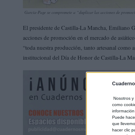
García-Page se compromete a “duplicar las acciones de promoció
El presidente de Castilla-La Mancha, Emiliano G
acciones de promoción en el mercado de asiático, 
“toda nuestra producción, tanto artesanal como a
institucional del Día de Honor de Castilla-La M
Cuaderno
Nosotros y 
como cookie
información 
Puede hacer
que llevemo
hacer clic 