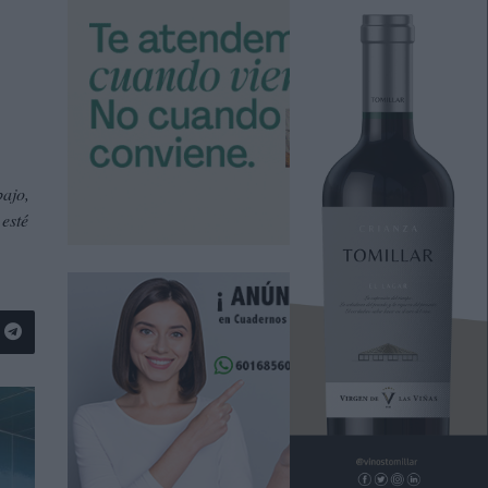
bajo,
esté