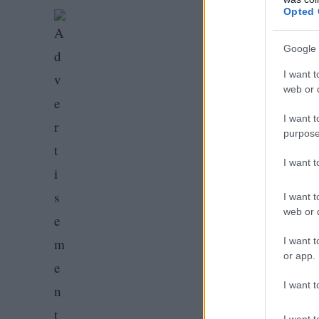
Opted 
Google 
I want t
web or d
I want t
purpose
I want 
I want t
web or d
I want t
or app.
I want t
I want t