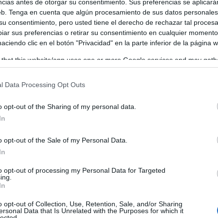
ncias antes de otorgar su consentimiento. Sus preferencias se aplicará
web. Tenga en cuenta que algún procesamiento de sus datos personale
istir al acto de izado de las banderas de Europa, España y
 su consentimiento, pero usted tiene el derecho de rechazar tal proces
ar sus preferencias o retirar su consentimiento en cualquier momento
altado las similitudes entre ambos países, ya que “somos
 haciendo clic en el botón "Privacidad" en la parte inferior de la página 
raíces, pero al mismo también los cambios y la innovación”
 that this website/app uses one or more Google services and may gath
including but not limited to your visit or usage behaviour. You may click 
 to Google and its third-party tags to use your data for below specifi
l Data Processing Opt Outs
ogle consent section.
o opt-out of the Sharing of my personal data.
In
o opt-out of the Sale of my Personal Data.
In
to opt-out of processing my Personal Data for Targeted
ing.
In
o opt-out of Collection, Use, Retention, Sale, and/or Sharing
ersonal Data that Is Unrelated with the Purposes for which it
lected.