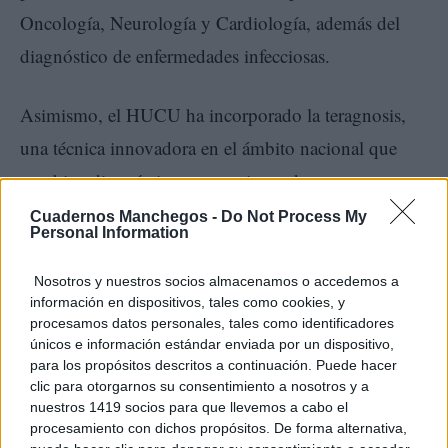
Oncología, Neurología y Cardiología, además del
diagnóstico de enfermedades infecciosas.
Asimismo, el HUCU ha incorporado la teragnosis,
una técnica innovadora en el ámbito nacional que
combina diagnóstico y tratamiento de tumores
utilizando los mismos radiofármacos, lo que permite
Cuadernos Manchegos -
Do Not Process My
Personal Information
desarrollar terapias más precisas y con menos efectos
secundarios para los pacientes.
Nosotros y nuestros socios almacenamos o accedemos a
información en dispositivos, tales como cookies, y
procesamos datos personales, tales como identificadores
únicos e información estándar enviada por un dispositivo,
TE RECOMENDAMOS
para los propósitos descritos a continuación. Puede hacer
clic para otorgarnos su consentimiento a nosotros y a
nuestros 1419 socios para que llevemos a cabo el
procesamiento con dichos propósitos. De forma alternativa,