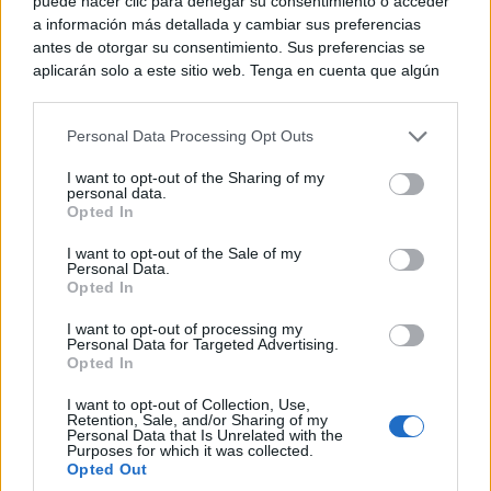
puede hacer clic para denegar su consentimiento o acceder
a información más detallada y cambiar sus preferencias
antes de otorgar su consentimiento. Sus preferencias se
aplicarán solo a este sitio web. Tenga en cuenta que algún
procesamiento de sus datos personales puede no requerir
de su consentimiento, pero usted tiene el derecho de
Personal Data Processing Opt Outs
rechazar tal procesamiento. Puede cambiar sus preferencias
o retirar su consentimiento en cualquier momento volviendo
I want to opt-out of the Sharing of my
a este sitio y haciendo clic en el botón "Privacidad" en la
personal data.
parte inferior de la página web.
Opted In
Corepunk MMORPG
Please note that this website/app uses one or more Google
Un verdadero MMORPG de la vieja escuela ¡Cómo los
I want to opt-out of the Sale of my
Personal Data.
services and may gather and store information including but
de antes, pero mejor!
Opted In
not limited to your visit or usage behaviour. You may click to
grant or deny consent to Google and its third-party tags to
I want to opt-out of processing my
use your data for below specified purposes in below Google
Personal Data for Targeted Advertising.
consent section.
Opted In
I want to opt-out of Collection, Use,
Retention, Sale, and/or Sharing of my
Personal Data that Is Unrelated with the
Purposes for which it was collected.
Opted Out