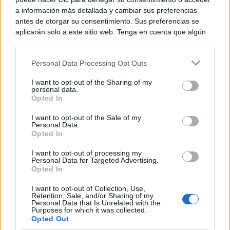
a información más detallada y cambiar sus preferencias
antes de otorgar su consentimiento. Sus preferencias se
aplicarán solo a este sitio web. Tenga en cuenta que algún
procesamiento de sus datos personales puede no requerir
de su consentimiento, pero usted tiene el derecho de
Personal Data Processing Opt Outs
rechazar tal procesamiento. Puede cambiar sus preferencias
o retirar su consentimiento en cualquier momento volviendo
I want to opt-out of the Sharing of my
a este sitio y haciendo clic en el botón "Privacidad" en la
personal data.
parte inferior de la página web.
Opted In
Please note that this website/app uses one or more Google
I want to opt-out of the Sale of my
Personal Data.
services and may gather and store information including but
Opted In
not limited to your visit or usage behaviour. You may click to
grant or deny consent to Google and its third-party tags to
I want to opt-out of processing my
use your data for below specified purposes in below Google
Personal Data for Targeted Advertising.
consent section.
Opted In
I want to opt-out of Collection, Use,
Retention, Sale, and/or Sharing of my
Personal Data that Is Unrelated with the
Purposes for which it was collected.
Opted Out