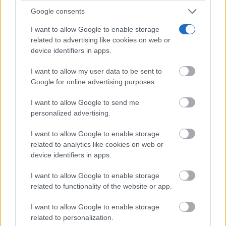
Google consents
El nuevo centro nace, además, con la previsión de
I want to allow Google to enable storage
alcanzar a partir de septiembre 90 plazas del
related to advertising like cookies on web or
device identifiers in apps.
programa SEPAP-MejoraT, servicio público, gratuito
y especializado que trabaja la promoción de la
I want to allow my user data to be sent to
Google for online advertising purposes.
autonomía personal, la prevención del deterioro y el
I want to allow Google to send me
mantenimiento de capacidades.
personalized advertising.
García Torijano ha destacado que estas plazas
I want to allow Google to enable storage
related to analytics like cookies on web or
“refuerzan el sentido integral del centro”,
device identifiers in apps.
especialmente en una enfermedad como el alzhéimer,
I want to allow Google to enable storage
donde “cada sesión de estimulación, cada
related to functionality of the website or app.
intervención profesional y cada pauta que recibe una
I want to allow Google to enable storage
familia pueden marcar una diferencia en la vida
related to personalization.