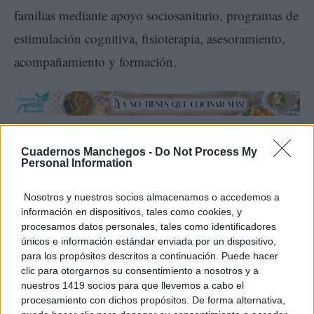
familias mediante apoyo sociosanitario, programas de
estimulación cognitiva, fisioterapia, asesoramiento,
acompañamiento y formación.
La consejera ha agradecido expresamente la labor de
Cuadernos Manchegos -
Do Not Process My
Personal Information
AFA Albacete, de su presidenta, Isabel Sánchez
Fuenllana, de su equipo profesional, de las familias y
Nosotros y nuestros socios almacenamos o accedemos a
información en dispositivos, tales como cookies, y
del voluntariado, señalando que “durante años han
procesamos datos personales, tales como identificadores
sostenido una labor imprescindible y este centro
únicos e información estándar enviada por un dispositivo,
para los propósitos descritos a continuación. Puede hacer
viene a abrir una nueva etapa para la entidad, que
clic para otorgarnos su consentimiento a nosotros y a
gana espacio, posibilidades y capacidad para
nuestros 1419 socios para que llevemos a cabo el
procesamiento con dichos propósitos. De forma alternativa,
acompañar a más familias”.