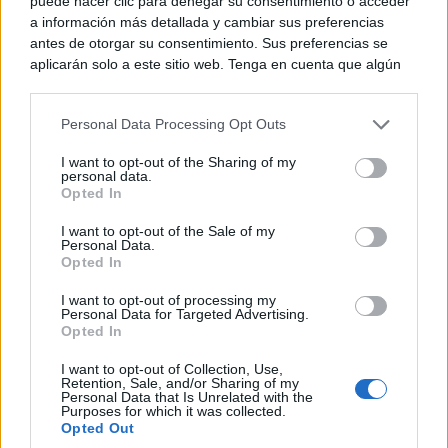
puede hacer clic para denegar su consentimiento o acceder
a información más detallada y cambiar sus preferencias
antes de otorgar su consentimiento. Sus preferencias se
Actualmente, AFA Albacete atiende a cerca de 200
aplicarán solo a este sitio web. Tenga en cuenta que algún
personas a través de distintos programas y servicios,
procesamiento de sus datos personales puede no requerir
de su consentimiento, pero usted tiene el derecho de
entre ellos centro de día terapéutico, SEPAP-
Personal Data Processing Opt Outs
rechazar tal procesamiento. Puede cambiar sus preferencias
o retirar su consentimiento en cualquier momento volviendo
MejoraT, fisioterapia a domicilio, estimulación
I want to opt-out of the Sharing of my
a este sitio y haciendo clic en el botón "Privacidad" en la
personal data.
cognitiva, atención temprana a personas con
parte inferior de la página web.
Opted In
alzhéimer y programas de descarga familiar.
Please note that this website/app uses one or more Google
I want to opt-out of the Sale of my
Personal Data.
services and may gather and store information including but
Opted In
not limited to your visit or usage behaviour. You may click to
grant or deny consent to Google and its third-party tags to
I want to opt-out of processing my
use your data for below specified purposes in below Google
Personal Data for Targeted Advertising.
consent section.
Opted In
I want to opt-out of Collection, Use,
Retention, Sale, and/or Sharing of my
Personal Data that Is Unrelated with the
Purposes for which it was collected.
90 plazas SEPAP-MejoraT a partir de septiembre
Opted Out