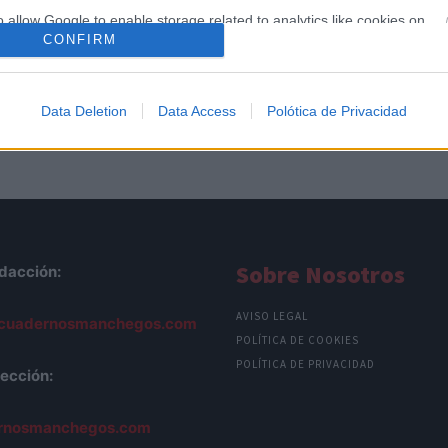
o allow Google to enable storage related to analytics like cookies on
CONFIRM
evice identifiers in apps.
o allow Google to enable storage related to functionality of the website
Data Deletion
Data Access
Polótica de Privacidad
o allow Google to enable storage related to personalization.
o allow Google to enable storage related to security, including
cation functionality and fraud prevention, and other user protection.
Sobre Nosotros
dacción:
AVISO LEGAL
cuadernosmanchegos.com
POLÍTICA DE COOKIES
POLÍTICA DE PRIVACIDAD
ección:
rnosmanchegos.com