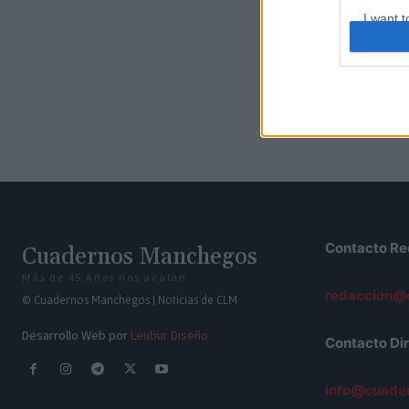
I want t
web or d
I want t
or app.
I want t
I want t
authenti
Contacto Re
Cuadernos Manchegos
Más de 45 Años nos avalan
redaccion@
© Cuadernos Manchegos | Noticias de CLM
Desarrollo Web por
Leubur Diseño
Contacto Dir
info@cuade