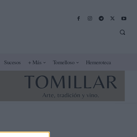
Sucesos
+ Más
Tomelloso
Hemeroteca