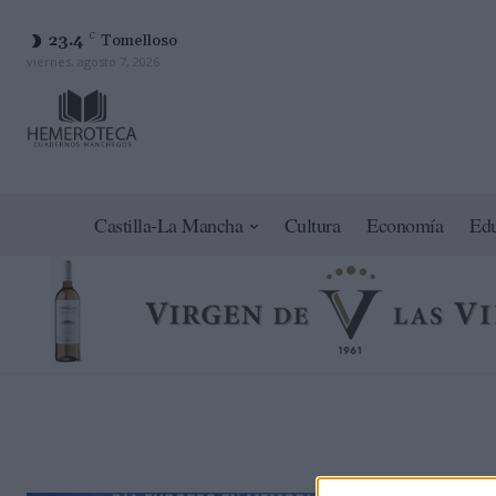
23.4
C
Tomelloso
viernes, agosto 7, 2026
Castilla-La Mancha
Cultura
Economía
Ed