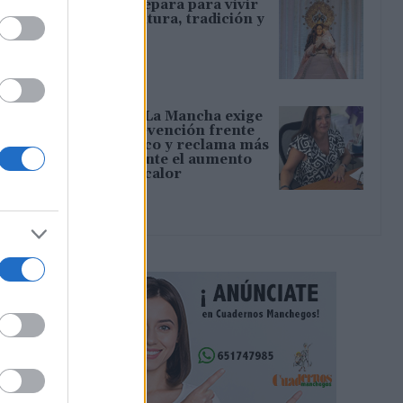
Tamajón se prepara para vivir
diez días de cultura, tradición y
convivencia
06/08/2026
CCOO Castilla-La Mancha exige
reforzar la prevención frente
al estrés térmico y reclama más
inspecciones ante el aumento
del riesgo por calor
06/08/2026