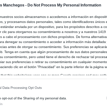
uropeo en Memoria de las Víctimas del
s Manchegos -
Do Not Process My Personal Information
rismo: Europa honra a las víctimas del
nuestros socios almacenamos o accedemos a información en dispositiv
-
11/03/2026
s, y procesamos datos personales, tales como identificadores únicos 
estándar enviada por un dispositivo, para los propósitos descritos a co
arzo vuelve a recordar una de las fechas más duras de la historia
 clic para otorgarnos su consentimiento a nosotros y a nuestros 1419 
e Europa. En el Día Europeo en...
s a cabo el procesamiento con dichos propósitos. De forma alternativ
para denegar su consentimiento o acceder a información más detallada
ncias antes de otorgar su consentimiento. Sus preferencias se aplicará
web. Tenga en cuenta que algún procesamiento de sus datos personale
loso guarda un minuto de silencio en
 su consentimiento, pero usted tiene el derecho de rechazar tal proces
ia de las víctimas del terrorismo y de
ar sus preferencias o retirar su consentimiento en cualquier momento
llecidos del 11M
 haciendo clic en el botón "Privacidad" en la parte inferior de la página 
os
-
11/03/2025
 that this website/app uses one or more Google services and may gath
Plaza de España de la ciudad de Tomelloso se ha guardado un minuto
including but not limited to your visit or usage behaviour. You may click 
 en memoria de las víctimas del...
 to Google and its third-party tags to use your data for below specifi
l Data Processing Opt Outs
ogle consent section.
o opt-out of the Sharing of my personal data.
In