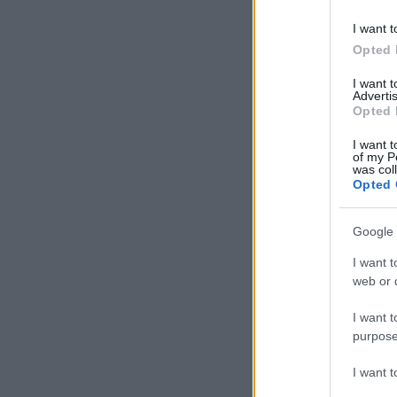
I want t
Opted 
I want 
Advertis
Opted 
I want t
of my P
was col
Opted 
Google 
I want t
web or d
I want t
purpose
I want 