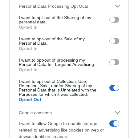
de su consentimiento, pero usted tiene el derecho de
Personal Data Processing Opt Outs
rechazar tal procesamiento. Puede cambiar sus preferencias
CCOO Castilla-La Mancha exige
o retirar su consentimiento en cualquier momento volviendo
reforzar la prevención frente al
I want to opt-out of the Sharing of my
a este sitio y haciendo clic en el botón "Privacidad" en la
personal data.
estrés térmico y reclama más
parte inferior de la página web.
Opted In
inspecciones ante el aumento del
riesgo por calor
Please note that this website/app uses one or more Google
I want to opt-out of the Sale of my
06/08/2026
Personal Data.
services and may gather and store information including but
Opted In
not limited to your visit or usage behaviour. You may click to
grant or deny consent to Google and its third-party tags to
I want to opt-out of processing my
use your data for below specified purposes in below Google
Personal Data for Targeted Advertising.
consent section.
Opted In
I want to opt-out of Collection, Use,
Retention, Sale, and/or Sharing of my
Personal Data that Is Unrelated with the
Purposes for which it was collected.
Opted Out
Google consents
I want to allow Google to enable storage
related to advertising like cookies on web or
device identifiers in apps.