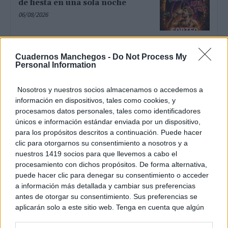
de fiesta en una sola noche
06/08/2026
Núñez lamenta que CLM siga
Cuadernos Manchegos -
Do Not Process My
siendo la peor región de España
Personal Information
en tiempos de espera para una
operación, una prueba
diagnóstica o una consulta...
Nosotros y nuestros socios almacenamos o accedemos a
06/08/2026
información en dispositivos, tales como cookies, y
procesamos datos personales, tales como identificadores
La inteligencia artificial y las
únicos e información estándar enviada por un dispositivo,
series verticales marcan la nueva
para los propósitos descritos a continuación. Puede hacer
edición de Mancha Quality
clic para otorgarnos su consentimiento a nosotros y a
06/08/2026
nuestros 1419 socios para que llevemos a cabo el
procesamiento con dichos propósitos. De forma alternativa,
puede hacer clic para denegar su consentimiento o acceder
Tamajón se prepara para vivir
a información más detallada y cambiar sus preferencias
diez días de cultura, tradición y
antes de otorgar su consentimiento. Sus preferencias se
convivencia
aplicarán solo a este sitio web. Tenga en cuenta que algún
06/08/2026
procesamiento de sus datos personales puede no requerir