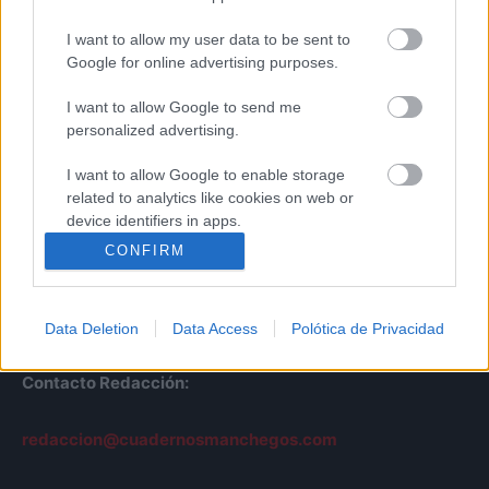
I want to allow my user data to be sent to
Google for online advertising purposes.
I want to allow Google to send me
personalized advertising.
I want to allow Google to enable storage
Cuadernos
related to analytics like cookies on web or
Manchegos
device identifiers in apps.
Más de 45 Años nos avalan
CONFIRM
I want to allow Google to enable storage
© Cuadernos Manchegos | Noticias de CLM
related to functionality of the website or app.
Desarrollo Web por
Leubur Diseño
Data Deletion
Data Access
Polótica de Privacidad
I want to allow Google to enable storage
related to personalization.
Contacto Redacción:
I want to allow Google to enable storage
related to security, including authentication
redaccion@cuadernosmanchegos.com
functionality and fraud prevention, and other
user protection.