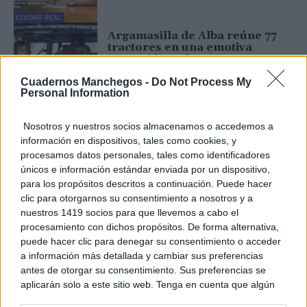
CIUDAD REAL
Argamasilla de Alba reúne 77
tractores en una emotiva
procesión en honor a San
Isidro Labrador
Cuadernos Manchegos -
Do Not Process My
18/05/2026
Personal Information
CIUDAD REAL
Acualac: el ambicioso proyecto
Nosotros y nuestros socios almacenamos o accedemos a
turístico que quiso unir
información en dispositivos, tales como cookies, y
Tomelloso, Argamasilla de
Alba y Ruidera
procesamos datos personales, tales como identificadores
únicos e información estándar enviada por un dispositivo,
14/05/2026
para los propósitos descritos a continuación. Puede hacer
TOMELLOSO
clic para otorgarnos su consentimiento a nosotros y a
Argamasilla de Alba inaugura
nuestros 1419 socios para que llevemos a cabo el
el nuevo césped del campo
Santiago García con un emotivo
procesamiento con dichos propósitos. De forma alternativa,
homenaje al fútbol, la
puede hacer clic para denegar su consentimiento o acceder
solidaridad y la memoria del
a información más detallada y cambiar sus preferencias
club
CIUDAD REAL
antes de otorgar su consentimiento. Sus preferencias se
27/04/2026
aplicarán solo a este sitio web. Tenga en cuenta que algún
Argamasilla de Alba presenta
procesamiento de sus datos personales puede no requerir
un Mes de las Letras repleto de