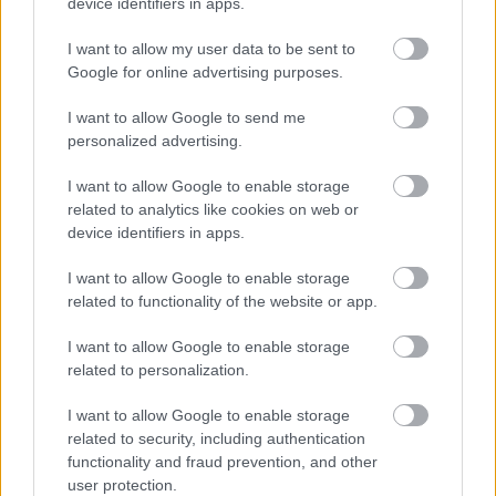
device identifiers in apps.
I want to allow my user data to be sent to
Google for online advertising purposes.
La Junta activa un dispositivo
especial en Cuenca para evitar
incendios forestales y velar por
I want to allow Google to send me
la seguridad durante el eclipse de
personalized advertising.
sol
07/08/2026
I want to allow Google to enable storage
related to analytics like cookies on web or
La II Vuelta Ciclista Castilla-La
device identifiers in apps.
Mancha LEADER impulsa la
igualdad y el desarrollo rural a
través del deporte femenino
I want to allow Google to enable storage
related to functionality of the website or app.
07/08/2026
I want to allow Google to enable storage
La Junta respalda el proceso de
related to personalization.
revalidación del Geoparque de
Molina-Alto Tajo como
I want to allow Google to enable storage
Geoparque Mundial de la
UNESCO
related to security, including authentication
functionality and fraud prevention, and other
07/08/2026
user protection.