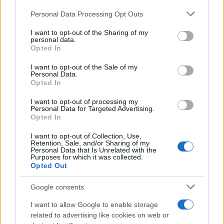
de su consentimiento, pero usted tiene el derecho de
actividades en torno al libro,
Personal Data Processing Opt Outs
rechazar tal procesamiento. Puede cambiar sus preferencias
Cervantes y la participación
ciudadana
o retirar su consentimiento en cualquier momento volviendo
I want to opt-out of the Sharing of my
a este sitio y haciendo clic en el botón "Privacidad" en la
16/04/2026
personal data.
CIUDAD REAL
parte inferior de la página web.
Opted In
Please note that this website/app uses one or more Google
1
2
3
I want to opt-out of the Sale of my
Personal Data.
services and may gather and store information including but
Opted In
not limited to your visit or usage behaviour. You may click to
grant or deny consent to Google and its third-party tags to
I want to opt-out of processing my
Últimas noticias
use your data for below specified purposes in below Google
Personal Data for Targeted Advertising.
consent section.
Opted In
El Festival Internacional de Cine
I want to opt-out of Collection, Use,
de Almagro celebra este sábado
Retention, Sale, and/or Sharing of my
la gala de su novena edición
Personal Data that Is Unrelated with the
Purposes for which it was collected.
07/08/2026
Opted Out
Google consents
Programación de la Feria y
Fiestas de Tomelloso 2026
I want to allow Google to enable storage
07/08/2026
related to advertising like cookies on web or