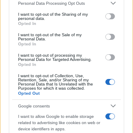
campañas agrícolas y la doble
Personal Data Processing Opt Outs
rechazar tal procesamiento. Puede cambiar sus preferencias
tarifa eléctrica para el campo
o retirar su consentimiento en cualquier momento volviendo
I want to opt-out of the Sharing of my
20/03/2025
a este sitio y haciendo clic en el botón "Privacidad" en la
NACIONAL
personal data.
parte inferior de la página web.
Opted In
5
6
7
Please note that this website/app uses one or more Google
I want to opt-out of the Sale of my
Personal Data.
services and may gather and store information including but
Opted In
not limited to your visit or usage behaviour. You may click to
grant or deny consent to Google and its third-party tags to
Últimas noticias
I want to opt-out of processing my
use your data for below specified purposes in below Google
Personal Data for Targeted Advertising.
consent section.
Opted In
Tomelloso desafía al calor y llena
de ambiente la primera noche de
I want to opt-out of Collection, Use,
Retention, Sale, and/or Sharing of my
su XIV Fiesta del Vino
Personal Data that Is Unrelated with the
07/08/2026
Purposes for which it was collected.
Opted Out
Google consents
‘Chiqui-Clan’ llega a El Provencio
con los personajes infantiles más
I want to allow Google to enable storage
populares de YouTube
related to advertising like cookies on web or
07/08/2026
device identifiers in apps.