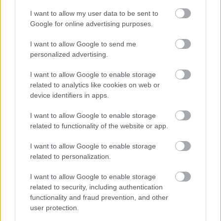
I want to allow my user data to be sent to
Un paseo por las Flores y Frutos
Google for online advertising purposes.
de la Comarca de Tomelloso
(XIV)
I want to allow Google to send me
07/08/2026
personalized advertising.
I want to allow Google to enable storage
related to analytics like cookies on web or
Un mercado medieval de
artesanía pura en la 30ª edición
device identifiers in apps.
de Consuegra Medieval
07/08/2026
I want to allow Google to enable storage
related to functionality of the website or app.
I want to allow Google to enable storage
El Festival Internacional de Cine
related to personalization.
de Almagro celebra este sábado
la gala de su novena edición
07/08/2026
I want to allow Google to enable storage
related to security, including authentication
functionality and fraud prevention, and other
user protection.