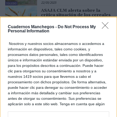
22/05/2025
TOLEDO
ASAJA CLM alerta sobre la
crítica situación de los cereales
y pide una reunión urgente a la
Secretaría de Estado de
Cuadernos Manchegos -
Do Not Process My
Comercio
Personal Information
16/05/2025
AGRICULTURA
ASAJA Castilla-La Mancha
Nosotros y nuestros socios almacenamos o accedemos a
reclama: «Ni una cesión más en
información en dispositivos, tales como cookies, y
materia de agua»
procesamos datos personales, tales como identificadores
07/05/2025
únicos e información estándar enviada por un dispositivo,
para los propósitos descritos a continuación. Puede hacer
TOLEDO
clic para otorgarnos su consentimiento a nosotros y a
Una primera valoración de
nuestros 1419 socios para que llevemos a cabo el
ASAJA CLM alerta de daños
procesamiento con dichos propósitos. De forma alternativa,
catastróficos en el campo por
las tormentas de granizo
puede hacer clic para denegar su consentimiento o acceder
a información más detallada y cambiar sus preferencias
05/05/2025
antes de otorgar su consentimiento. Sus preferencias se
TOLEDO
aplicarán solo a este sitio web. Tenga en cuenta que algún
ASAJA celebra dos importantes
procesamiento de sus datos personales puede no requerir
avances legislativos como son
la contratación temporal para
de su consentimiento, pero usted tiene el derecho de