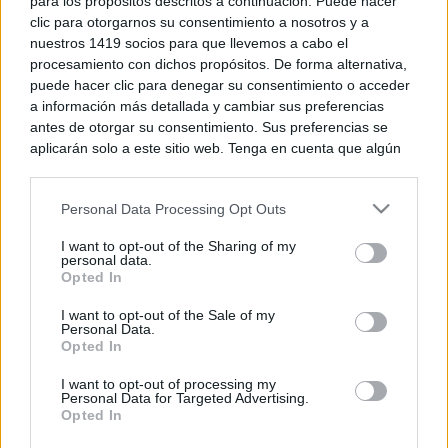
para los propósitos descritos a continuación. Puede hacer
Últimas noticias
clic para otorgarnos su consentimiento a nosotros y a
nuestros 1419 socios para que llevemos a cabo el
procesamiento con dichos propósitos. De forma alternativa,
‘Chiqui-Clan’ llega a El Provencio
puede hacer clic para denegar su consentimiento o acceder
con los personajes infantiles más
a información más detallada y cambiar sus preferencias
populares de YouTube
antes de otorgar su consentimiento. Sus preferencias se
07/08/2026
aplicarán solo a este sitio web. Tenga en cuenta que algún
procesamiento de sus datos personales puede no requerir
de su consentimiento, pero usted tiene el derecho de
Un paseo por las Flores y Frutos
Personal Data Processing Opt Outs
rechazar tal procesamiento. Puede cambiar sus preferencias
de la Comarca de Tomelloso
o retirar su consentimiento en cualquier momento volviendo
(XIV)
I want to opt-out of the Sharing of my
a este sitio y haciendo clic en el botón "Privacidad" en la
07/08/2026
personal data.
parte inferior de la página web.
Opted In
Please note that this website/app uses one or more Google
I want to opt-out of the Sale of my
Personal Data.
Un mercado medieval de
services and may gather and store information including but
artesanía pura en la 30ª edición
Opted In
not limited to your visit or usage behaviour. You may click to
de Consuegra Medieval
grant or deny consent to Google and its third-party tags to
I want to opt-out of processing my
07/08/2026
use your data for below specified purposes in below Google
Personal Data for Targeted Advertising.
consent section.
Opted In