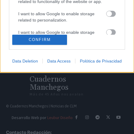
related to functionality of the website or app.
I want to allow Google to enable storage
related to personalization.
I want to allow Google to enable storage
related to security, including authentication
CONFIRM
functionality and fraud prevention, and other
user protection.
Data Deletion
Data Access
Polótica de Privacidad
Cuadernos
Manchegos
Más de 45 Años nos avalan
© Cuadernos Manchegos | Noticias de CLM
Desarrollo Web por
Leubur Diseño
Contacto Redacción: