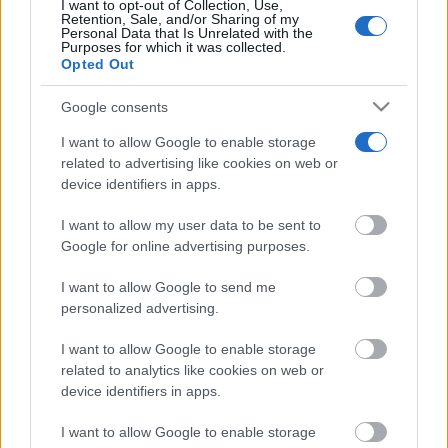
I want to opt-out of Collection, Use,
El Festival Internacional de Cine
Retention, Sale, and/or Sharing of my
de Almagro celebra este sábado
Personal Data that Is Unrelated with the
la gala de su novena edición
Purposes for which it was collected.
Opted Out
07/08/2026
Google consents
Programación de la Feria y
I want to allow Google to enable storage
Fiestas de Tomelloso 2026
related to advertising like cookies on web or
07/08/2026
device identifiers in apps.
I want to allow my user data to be sent to
Google for online advertising purposes.
I want to allow Google to send me
personalized advertising.
I want to allow Google to enable storage
related to analytics like cookies on web or
device identifiers in apps.
I want to allow Google to enable storage