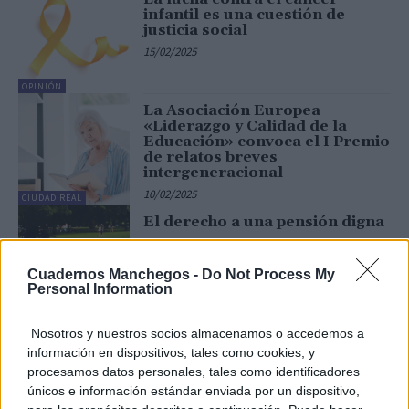
infantil es una cuestión de
justicia social
15/02/2025
OPINIÓN
La Asociación Europea
«Liderazgo y Calidad de la
Educación» convoca el I Premio
de relatos breves
intergeneracional
10/02/2025
CIUDAD REAL
El derecho a una pensión digna
27/01/2025
Cuadernos Manchegos -
Do Not Process My
Personal Information
OPINIÓN
Nosotros y nuestros socios almacenamos o accedemos a
información en dispositivos, tales como cookies, y
3
4
5
procesamos datos personales, tales como identificadores
únicos e información estándar enviada por un dispositivo,