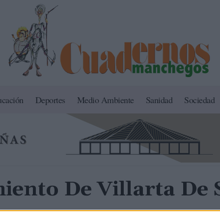
ucación
Deportes
Medio Ambiente
Sanidad
Sociedad
ento De Villarta De