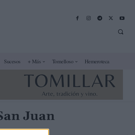
Sucesos
+ Más
Tomelloso
Hemeroteca
 San Juan