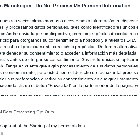
rta de San Juan logra la aprobación
s Manchegos -
Do Not Process My Personal Information
itiva de su Plan de Ordenación
ipal
nuestros socios almacenamos o accedemos a información en dispositiv
s, y procesamos datos personales, tales como identificadores únicos 
os
-
13/10/2025
estándar enviada por un dispositivo, para los propósitos descritos a co
e San Juan ha logrado un importante hito con la aprobación definitiva
 clic para otorgarnos su consentimiento a nosotros y a nuestros 1419 
 de Ordenación Municipal (POM), un documento que definirá...
s a cabo el procesamiento con dichos propósitos. De forma alternativ
para denegar su consentimiento o acceder a información más detallada
ncias antes de otorgar su consentimiento. Sus preferencias se aplicará
web. Tenga en cuenta que algún procesamiento de sus datos personale
o el plazo para elegir el cartel
 su consentimiento, pero usted tiene el derecho de rechazar tal proces
iador de Las Paces 2026 en Villarta de
ar sus preferencias o retirar su consentimiento en cualquier momento
uan
 haciendo clic en el botón "Privacidad" en la parte inferior de la página 
os
-
06/10/2025
 that this website/app uses one or more Google services and may gath
iento de Villarta de San Juan ha publicado las bases del concurso
including but not limited to your visit or usage behaviour. You may click 
 el cartel anunciador de Las Paces 2026, las fiestas...
 to Google and its third-party tags to use your data for below specifi
l Data Processing Opt Outs
ogle consent section.
o opt-out of the Sharing of my personal data.
ta de San Juan saca a la venta once
In