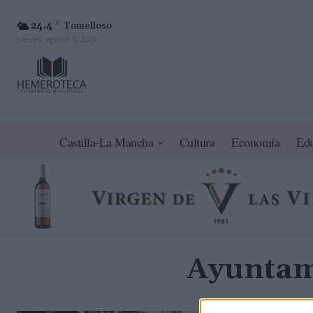
24.4
C
Tomelloso
jueves, agosto 6, 2026
Castilla-La Mancha
Cultura
Economía
Ed
Ayuntami