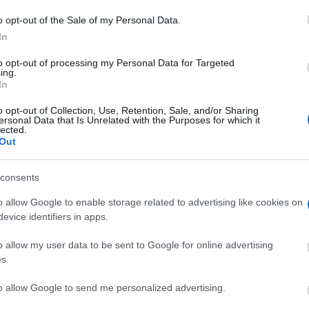
las de su polígono industrial desde
6 euros
o opt-out of the Sale of my Personal Data.
os
-
22/07/2025
In
iento de Villarta de San Juan ha abierto el proceso de licitación para
to opt-out of processing my Personal Data for Targeted
e once parcelas de su nuevo polígono industrial,...
ing.
In
o opt-out of Collection, Use, Retention, Sale, and/or Sharing
ersonal Data that Is Unrelated with the Purposes for which it
isto para la Cena del Día de las
lected.
as y los Abuelos en Villarta de San
Out
os
-
09/07/2025
consents
í la Cena del Día de las Abuelas y los Abuelos en la ciudad de Villarta
o allow Google to enable storage related to advertising like cookies on
de San Juan. Tendrá lugar el próximo...
evice identifiers in apps.
o allow my user data to be sent to Google for online advertising
s.
to allow Google to send me personalized advertising.