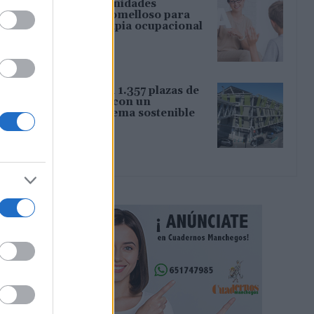
Nuevas oportunidades
laborales en Tomelloso para
logopedia, terapia ocupacional
y cocina
05/08/2026
Atocha estrena 1.357 plazas de
aparcamiento con un
innovador sistema sostenible
de Anrotech
05/08/2026