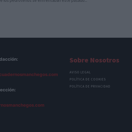
e los pedroteños se enfrentaban este pasado...
Sobre Nosotros
dacción:
AVISO LEGAL
cuadernosmanchegos.com
POLÍTICA DE COOKIES
POLÍTICA DE PRIVACIDAD
ección:
rnosmanchegos.com