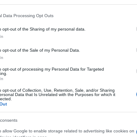
ue el ascenso a la liga Asobal
including but not limited to your visit or usage behaviour. You may click 
os
-
26/05/2025
 to Google and its third-party tags to use your data for below specifi
l Data Processing Opt Outs
sidente segundo del Gobierno de Castilla-La Mancha, José Manuel
ogle consent section.
 ha celebrado con el Balonmano Caserío de Ciudad Real su ascenso a
o opt-out of the Sharing of my personal data.
In
o opt-out of the Sale of my Personal Data.
lo de Calatrava acoge este fin de
In
a y por primera vez una fase de
so de balonmano femenino
to opt-out of processing my Personal Data for Targeted
ing.
os
-
22/05/2025
In
 Calatrava vuelve a convertirse este fin de semana, del 23 al 25 de
o opt-out of Collection, Use, Retention, Sale, and/or Sharing
no de los epicentros del balonmano nacional...
ersonal Data that Is Unrelated with the Purposes for which it
lected.
Out
bierno de CLM destina 50.000 euros al
consents
mano Impulse Guadalajara para
cionar el turismo de la Comunidad
o allow Google to enable storage related to advertising like cookies on