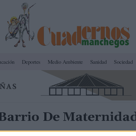
ucación
Deportes
Medio Ambiente
Sanidad
Sociedad
Barrio De Maternida