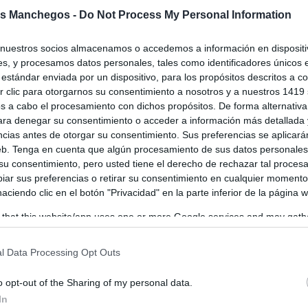
e 1.700 niños y niñas vivieron la magia
s Manchegos -
Do Not Process My Personal Information
a Habitación de los Reyes Magos en el
o de Barrio de Maternidad
nuestros socios almacenamos o accedemos a información en dispositiv
os
-
05/01/2026
s, y procesamos datos personales, tales como identificadores únicos 
estándar enviada por un dispositivo, para los propósitos descritos a co
 volvió a dejar huella en el barrio de Maternidad. La Habitación de los
 clic para otorgarnos su consentimiento a nosotros y a nuestros 1419 
s, instalada en el Barrio Maternidad, cerró su...
s a cabo el procesamiento con dichos propósitos. De forma alternativ
para denegar su consentimiento o acceder a información más detallada
ncias antes de otorgar su consentimiento. Sus preferencias se aplicará
web. Tenga en cuenta que algún procesamiento de sus datos personale
loso abre la “Habitación de los Reyes
 su consentimiento, pero usted tiene el derecho de rechazar tal proces
” en Maternidad: tercera edición con
ar sus preferencias o retirar su consentimiento en cualquier momento
agia y novedades
 haciendo clic en el botón "Privacidad" en la parte inferior de la página 
os
-
26/12/2025
 that this website/app uses one or more Google services and may gath
ión de Vecinos de Maternidad deja “todo listo” para una de las
including but not limited to your visit or usage behaviour. You may click 
 más esperadas de la Navidad en Tomelloso: la Habitación de...
 to Google and its third-party tags to use your data for below specifi
l Data Processing Opt Outs
ogle consent section.
o opt-out of the Sharing of my personal data.
rrio Maternidad de Tomelloso
In