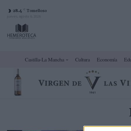
28.4
C
Tomelloso
jueves, agosto 6, 2026
Castilla-La Mancha
Cultura
Economía
Ed