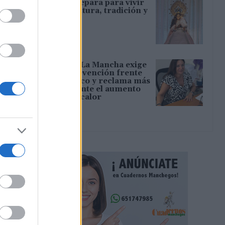
Tamajón se prepara para vivir
diez días de cultura, tradición y
convivencia
06/08/2026
CCOO Castilla-La Mancha exige
reforzar la prevención frente
al estrés térmico y reclama más
inspecciones ante el aumento
del riesgo por calor
06/08/2026