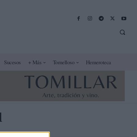
Sucesos
+ Más
Tomelloso
Hemeroteca
d