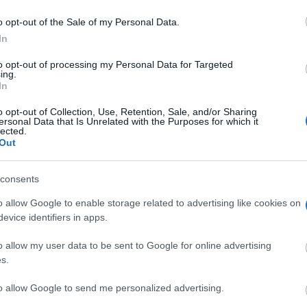
ura mañana con ilusión sus fiestas
ales
o opt-out of the Sale of my Personal Data.
os
-
19/06/2025
In
ás arrancan las fiestas del Barrio Maternidad de la localidad
to opt-out of processing my Personal Data for Targeted
eña de Tomelloso que podrán disfrutarse del 20 al 22 de este...
ing.
In
o opt-out of Collection, Use, Retention, Sale, and/or Sharing
rrio Maternidad de Tomelloso celebra
ersonal Data that Is Unrelated with the Purposes for which it
lected.
es tradición el manteo del pelele
Out
os
-
20/04/2025
consents
 volvemos con más ganas a seguir disfrutando de nuestras
s, como es el manteo del pelele, en una tarde de alegría con...
o allow Google to enable storage related to advertising like cookies on
evice identifiers in apps.
o allow my user data to be sent to Google for online advertising
s.
rrio de Maternidad presenta
lmente sus fiestas con la novedad del
to allow Google to send me personalized advertising.
rso para su cartel anunciador