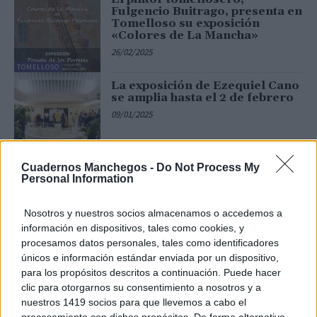
Fulgencio Buitrago, presenta en
Tomelloso su exposición
«Colores de La Mancha»
26/02/2025
TOMELLOSO
La exposición de Ezequiel Cano
se amplia hasta el 2 de febrero
09/01/2025
TOMELLOSO
Cuadernos Manchegos -
Do Not Process My
Personal Information
Últimas noticias
Nosotros y nuestros socios almacenamos o accedemos a
información en dispositivos, tales como cookies, y
España afronta un sábado de
procesamos datos personales, tales como identificadores
calor intenso y tormentas
únicos e información estándar enviada por un dispositivo,
fuertes: AEMET prevé hasta 40
para los propósitos descritos a continuación. Puede hacer
ºC y granizo
clic para otorgarnos su consentimiento a nosotros y a
08/08/2026
nuestros 1419 socios para que llevemos a cabo el