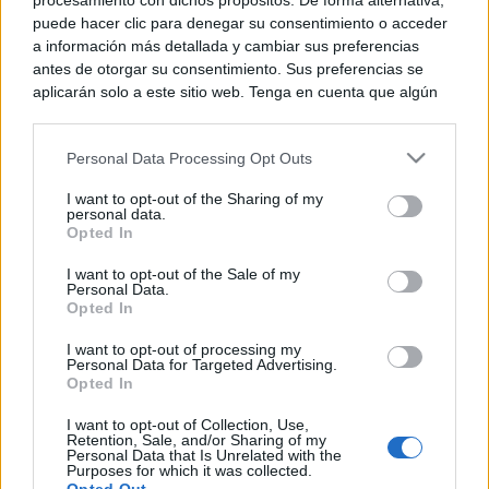
procesamiento con dichos propósitos. De forma alternativa,
Tomelloso roza los 40 grados
puede hacer clic para denegar su consentimiento o acceder
este sábado con aviso amarillo
a información más detallada y cambiar sus preferencias
por altas temperaturas
antes de otorgar su consentimiento. Sus preferencias se
08/08/2026
aplicarán solo a este sitio web. Tenga en cuenta que algún
procesamiento de sus datos personales puede no requerir
de su consentimiento, pero usted tiene el derecho de
Personal Data Processing Opt Outs
Calor, calima y tormentas
rechazar tal procesamiento. Puede cambiar sus preferencias
dispersas: así será el tiempo este
o retirar su consentimiento en cualquier momento volviendo
sábado en Castilla-La Mancha
I want to opt-out of the Sharing of my
a este sitio y haciendo clic en el botón "Privacidad" en la
personal data.
08/08/2026
parte inferior de la página web.
Opted In
Please note that this website/app uses one or more Google
I want to opt-out of the Sale of my
Personal Data.
services and may gather and store information including but
Tomelloso desafía al calor y llena
Opted In
not limited to your visit or usage behaviour. You may click to
de ambiente la primera noche de
su XIV Fiesta del Vino
grant or deny consent to Google and its third-party tags to
I want to opt-out of processing my
use your data for below specified purposes in below Google
07/08/2026
Personal Data for Targeted Advertising.
consent section.
Opted In
I want to opt-out of Collection, Use,
‘Chiqui-Clan’ llega a El Provencio
Retention, Sale, and/or Sharing of my
Personal Data that Is Unrelated with the
con los personajes infantiles más
Purposes for which it was collected.
populares de YouTube