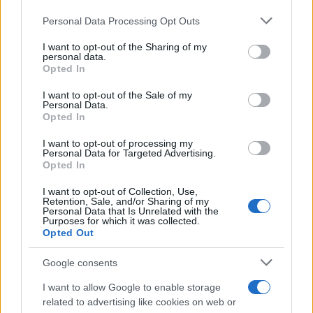
de su consentimiento, pero usted tiene el derecho de
condena por el asesinato
machista de María Isabel en
Personal Data Processing Opt Outs
rechazar tal procesamiento. Puede cambiar sus preferencias
Olvera
o retirar su consentimiento en cualquier momento volviendo
I want to opt-out of the Sharing of my
13/01/2026
a este sitio y haciendo clic en el botón "Privacidad" en la
personal data.
TOLEDO
parte inferior de la página web.
Opted In
Please note that this website/app uses one or more Google
I want to opt-out of the Sale of my
2
3
4
Personal Data.
services and may gather and store information including but
Opted In
not limited to your visit or usage behaviour. You may click to
grant or deny consent to Google and its third-party tags to
I want to opt-out of processing my
use your data for below specified purposes in below Google
Personal Data for Targeted Advertising.
Últimas noticias
consent section.
Opted In
I want to opt-out of Collection, Use,
El Ayuntamiento de Tomelloso da
Retention, Sale, and/or Sharing of my
la bienvenida a 9 nuevas
Personal Data that Is Unrelated with the
trabajadoras municipales
Purposes for which it was collected.
07/08/2026
Opted Out
Google consents
Castilla-La Mancha impulsa la
I want to allow Google to enable storage
mentoría docente con más de
related to advertising like cookies on web or
580 profesionales y equipos