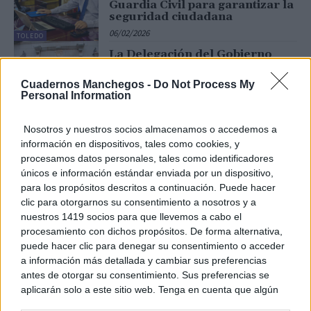
Guardia Civil para garantizar la
seguridad ciudadana
06/02/2026
TOLEDO
La Delegación del Gobierno
muestra su condena por el
asesinato machista de María
Cuadernos Manchegos -
Do Not Process My
Belén Fernández en Mos
Personal Information
(Pontevedra)
03/02/2026
TOLEDO
Nosotros y nuestros socios almacenamos o accedemos a
José Pablo Sabrido expresa su
información en dispositivos, tales como cookies, y
condena por los asesinatos
procesamos datos personales, tales como identificadores
machistas en Badajoz y en
únicos e información estándar enviada por un dispositivo,
Alhaurín el Grande
para los propósitos descritos a continuación. Puede hacer
27/01/2026
clic para otorgarnos su consentimiento a nosotros y a
TOLEDO
nuestros 1419 socios para que llevemos a cabo el
La Delegación del Gobierno en
procesamiento con dichos propósitos. De forma alternativa,
Castilla-La Mancha condena los
puede hacer clic para denegar su consentimiento o acceder
asesinatos por violencia de
género en Badajoz y Palma de
a información más detallada y cambiar sus preferencias
Mallorca
antes de otorgar su consentimiento. Sus preferencias se
15/01/2026
aplicarán solo a este sitio web. Tenga en cuenta que algún
TOLEDO
procesamiento de sus datos personales puede no requerir
José Pablo Sabrido expresa su