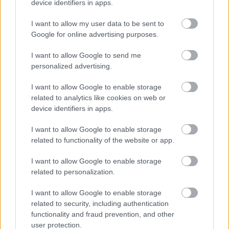
directivos acompañados
device identifiers in apps.
07/08/2026
I want to allow my user data to be sent to
Google for online advertising purposes.
Castilla-La Mancha se suma como
patrocinador de InfantesMúsica
I want to allow Google to send me
con una aportación de 17.000
personalized advertising.
euros
07/08/2026
I want to allow Google to enable storage
related to analytics like cookies on web or
Castilla-La Mancha refuerza la
device identifiers in apps.
prevención de incendios ante la
llegada masiva de visitantes por
I want to allow Google to enable storage
el eclipse solar
related to functionality of the website or app.
07/08/2026
I want to allow Google to enable storage
related to personalization.
El IES Alto Guadiana de
Tomelloso afronta una profunda
renovación con una inversión de
I want to allow Google to enable storage
más de 280.000 euros
related to security, including authentication
07/08/2026
functionality and fraud prevention, and other
user protection.