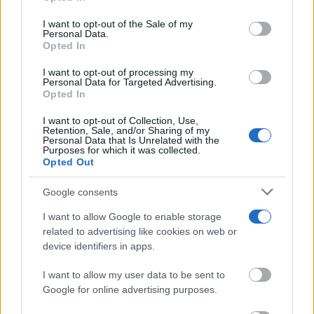
Últimas noticias
Please note that this website/app uses one or more Google
I want to opt-out of the Sale of my
Personal Data.
services and may gather and store information including but
Opted In
El tomellosero Marcos López
not limited to your visit or usage behaviour. You may click to
Olivares firma el cartel de la
grant or deny consent to Google and its third-party tags to
Feria de Socuéllamos 2026
I want to opt-out of processing my
use your data for below specified purposes in below Google
Personal Data for Targeted Advertising.
05/08/2026
consent section.
Opted In
I want to opt-out of Collection, Use,
Retention, Sale, and/or Sharing of my
Argamasilla de Alba refuerza su
Personal Data that Is Unrelated with the
apuesta por el turismo
Purposes for which it was collected.
astronómico con la instalación
Opted Out
de la placa de Destino Turístico
Starlight
Google consents
05/08/2026
I want to allow Google to enable storage
La mercancía del poder y la
related to advertising like cookies on web or
ceguera de las masas
device identifiers in apps.
05/08/2026
I want to allow my user data to be sent to
Google for online advertising purposes.