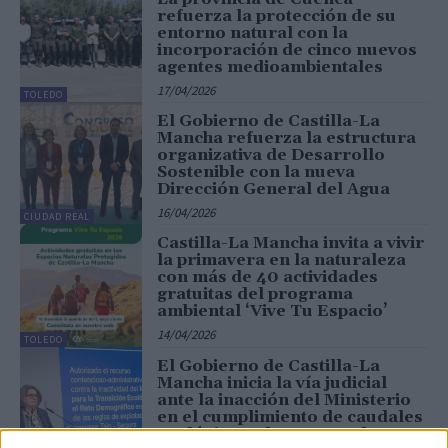
refuerza la protección de su
entorno natural con la
incorporación de cinco nuevos
agentes medioambientales
17/04/2026
TOLEDO
El Gobierno de Castilla-La
Mancha refuerza la estructura
organizativa de Desarrollo
Sostenible con la nueva
Dirección General del Agua
16/04/2026
CIUDAD REAL
Castilla-La Mancha invita a vivir
la primavera en la naturaleza
con más de 40 actividades
gratuitas del programa
ambiental ‘Vive Tu Espacio’
14/04/2026
TOLEDO
El Gobierno de Castilla-La
Mancha inicia la vía judicial
ante la inacción del Ministerio
en el cumplimiento de caudales
ecológicos y los graves daños...