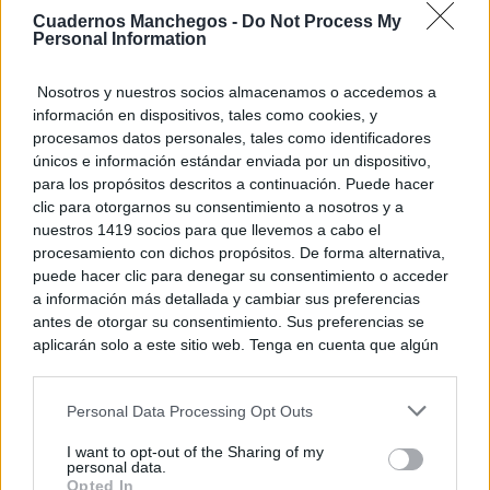
31/03/2026
TOLEDO
Cuadernos Manchegos -
Do Not Process My
Personal Information
El Gobierno de Castilla-La
Mancha presenta dos nuevos
equipos para hacer frente a la
Nosotros y nuestros socios almacenamos o accedemos a
sobrepoblación del conejo de
información en dispositivos, tales como cookies, y
monte tanto durante el día
como...
procesamos datos personales, tales como identificadores
CUENCA
únicos e información estándar enviada por un dispositivo,
26/03/2026
para los propósitos descritos a continuación. Puede hacer
El Gobierno regional y Castilla-
clic para otorgarnos su consentimiento a nosotros y a
La Mancha Media ponen en
marcha el primer espacio
nuestros 1419 socios para que llevemos a cabo el
divulgativo sobre prevención de
procesamiento con dichos propósitos. De forma alternativa,
incendios forestales
puede hacer clic para denegar su consentimiento o acceder
25/03/2026
TOLEDO
a información más detallada y cambiar sus preferencias
antes de otorgar su consentimiento. Sus preferencias se
El Gobierno de Castilla-La
Mancha avanza en el programa
aplicarán solo a este sitio web. Tenga en cuenta que algún
piloto de Agenda 2030 con tres
procesamiento de sus datos personales puede no requerir
centros educativos de la
de su consentimiento, pero usted tiene el derecho de
provincia de Ciudad Real
Personal Data Processing Opt Outs
rechazar tal procesamiento. Puede cambiar sus preferencias
24/03/2026
CIUDAD REAL
o retirar su consentimiento en cualquier momento volviendo
I want to opt-out of the Sharing of my
a este sitio y haciendo clic en el botón "Privacidad" en la
personal data.
parte inferior de la página web.
Opted In