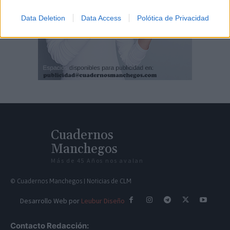
Data Deletion
Data Access
Polótica de Privacidad
Cuadernos
Manchegos
Más de 45 Años nos avalan
© Cuadernos Manchegos | Noticias de CLM
Desarrollo Web por
Leubur Diseño
Contacto Redacción: