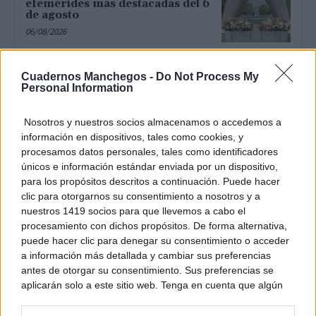
efemérides más destacadas del 6
de agosto
06/08/2026
El tiempo en España hoy, 6 de
Cuadernos Manchegos -
Do Not Process My
agosto: lluvias en el norte y
Personal Information
máximas por encima de los 35
grados
06/08/2026
Nosotros y nuestros socios almacenamos o accedemos a
información en dispositivos, tales como cookies, y
procesamos datos personales, tales como identificadores
Tomelloso estrena su Power Cup
únicos e información estándar enviada por un dispositivo,
con dos jornadas de fuerza,
para los propósitos descritos a continuación. Puede hacer
competición y solidaridad
clic para otorgarnos su consentimiento a nosotros y a
06/08/2026
nuestros 1419 socios para que llevemos a cabo el
procesamiento con dichos propósitos. De forma alternativa,
puede hacer clic para denegar su consentimiento o acceder
Cielo despejado y temperaturas
a información más detallada y cambiar sus preferencias
de hasta 37 grados este jueves en
antes de otorgar su consentimiento. Sus preferencias se
Tomelloso
aplicarán solo a este sitio web. Tenga en cuenta que algún
06/08/2026
procesamiento de sus datos personales puede no requerir
de su consentimiento, pero usted tiene el derecho de