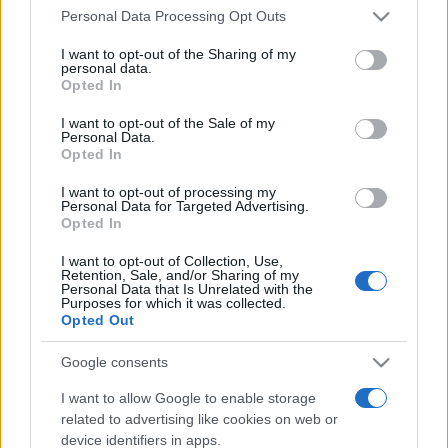
Personal Data Processing Opt Outs
rechazar tal procesamiento. Puede cambiar sus preferencias
Castilla-La Mancha afronta este
o retirar su consentimiento en cualquier momento volviendo
jueves hasta 38 grados y
I want to opt-out of the Sharing of my
a este sitio y haciendo clic en el botón "Privacidad" en la
tormentas con posible granizo
personal data.
parte inferior de la página web.
Opted In
06/08/2026
Please note that this website/app uses one or more Google
I want to opt-out of the Sale of my
Personal Data.
services and may gather and store information including but
Opted In
not limited to your visit or usage behaviour. You may click to
grant or deny consent to Google and its third-party tags to
I want to opt-out of processing my
use your data for below specified purposes in below Google
Personal Data for Targeted Advertising.
consent section.
Opted In
I want to opt-out of Collection, Use,
Retention, Sale, and/or Sharing of my
Personal Data that Is Unrelated with the
Purposes for which it was collected.
Opted Out
Google consents
I want to allow Google to enable storage
related to advertising like cookies on web or
device identifiers in apps.