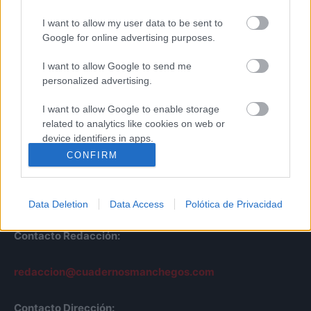
I want to allow my user data to be sent to
Google for online advertising purposes.
I want to allow Google to send me
personalized advertising.
Cuadernos
I want to allow Google to enable storage
related to analytics like cookies on web or
Manchegos
device identifiers in apps.
Más de 45 Años nos avalan
CONFIRM
I want to allow Google to enable storage
© Cuadernos Manchegos | Noticias de CLM
related to functionality of the website or app.
Desarrollo Web por
Leubur Diseño
Data Deletion
Data Access
Polótica de Privacidad
I want to allow Google to enable storage
related to personalization.
Contacto Redacción:
I want to allow Google to enable storage
related to security, including authentication
redaccion@cuadernosmanchegos.com
functionality and fraud prevention, and other
user protection.
Contacto Dirección: