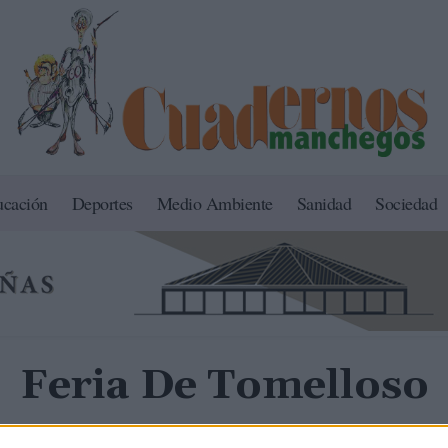
ucación
Deportes
Medio Ambiente
Sanidad
Sociedad
Feria De Tomelloso