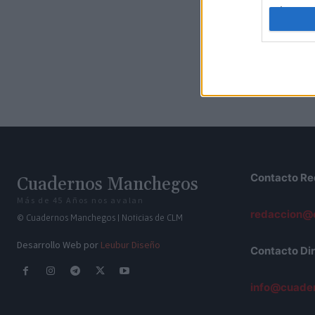
I want t
web or d
I want t
or app.
I want t
I want t
authenti
Contacto Re
Cuadernos Manchegos
Más de 45 Años nos avalan
redaccion@
© Cuadernos Manchegos | Noticias de CLM
Desarrollo Web por
Leubur Diseño
Contacto Dir
info@cuade