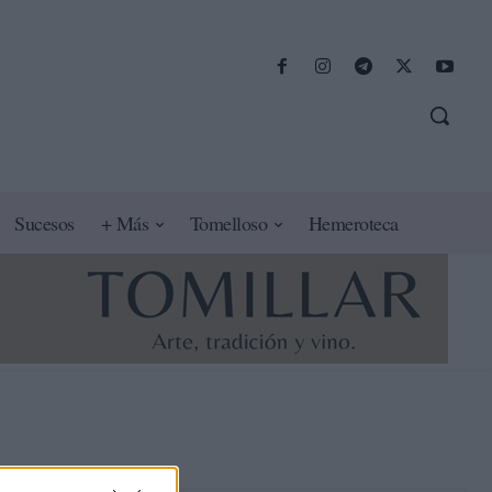
Sucesos
+ Más
Tomelloso
Hemeroteca