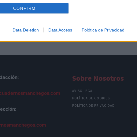
o allow Google to enable storage related to analytics like cookies on
CONFIRM
evice identifiers in apps.
o allow Google to enable storage related to functionality of the website
Data Deletion
Data Access
Polótica de Privacidad
o allow Google to enable storage related to personalization.
o allow Google to enable storage related to security, including
cation functionality and fraud prevention, and other user protection.
Sobre Nosotros
dacción:
AVISO LEGAL
cuadernosmanchegos.com
POLÍTICA DE COOKIES
POLÍTICA DE PRIVACIDAD
ección:
rnosmanchegos.com