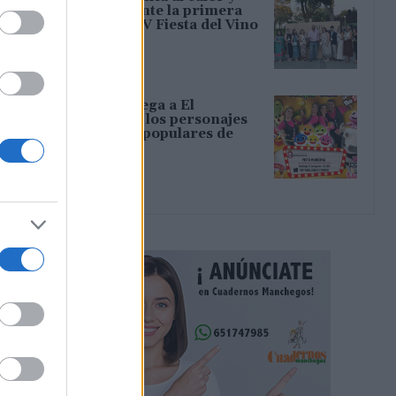
llena de ambiente la primera
noche de su XIV Fiesta del Vino
07/08/2026
‘Chiqui-Clan’ llega a El
Provencio con los personajes
infantiles más populares de
YouTube
07/08/2026