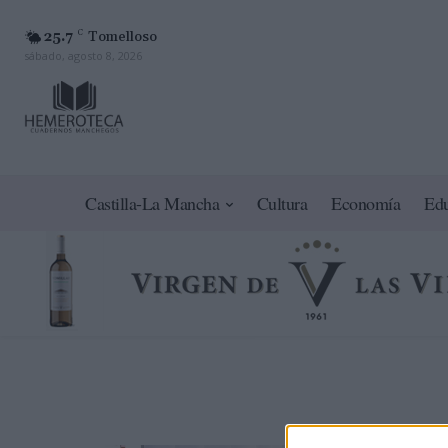
25.7
C
Tomelloso
sábado, agosto 8, 2026
Castilla-La Mancha
Cultura
Economía
Ed