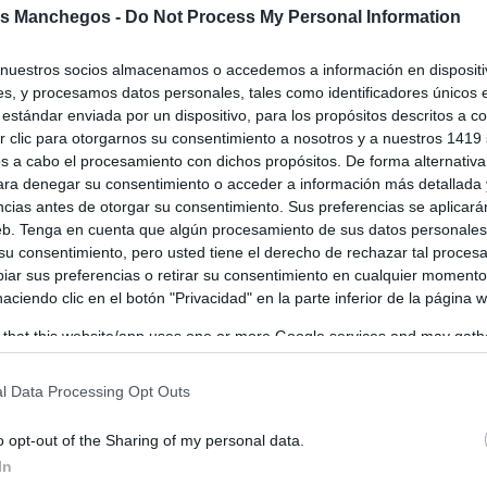
ª Fiesta de las Letras de Tomelloso
s Manchegos -
Do Not Process My Personal Information
mbra con talento, rinde un homenaje a
ltura y defiende un periodismo con
nuestros socios almacenamos o accedemos a información en dispositiv
o a...
s, y procesamos datos personales, tales como identificadores únicos 
estándar enviada por un dispositivo, para los propósitos descritos a co
os
-
31/08/2025
 clic para otorgarnos su consentimiento a nosotros y a nuestros 1419 
s a cabo el procesamiento con dichos propósitos. De forma alternativ
volvió a vestirse de gala para celebrar la 74ª edición de la Fiesta de
, el certamen literario más antiguo de España,...
para denegar su consentimiento o acceder a información más detallada
ncias antes de otorgar su consentimiento. Sus preferencias se aplicará
web. Tenga en cuenta que algún procesamiento de sus datos personale
 su consentimiento, pero usted tiene el derecho de rechazar tal proces
ar sus preferencias o retirar su consentimiento en cualquier momento
 haciendo clic en el botón "Privacidad" en la parte inferior de la página 
 that this website/app uses one or more Google services and may gath
including but not limited to your visit or usage behaviour. You may click 
 to Google and its third-party tags to use your data for below specifi
l Data Processing Opt Outs
ogle consent section.
o opt-out of the Sharing of my personal data.
In