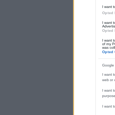
I want t
Opted 
I want 
Advertis
Opted 
I want t
of my P
was col
Opted 
Google 
I want t
web or d
I want t
purpose
I want 