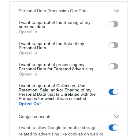
García ganadores del Torneo
de su consentimiento, pero usted tiene el derecho de
de tenis playa de la Feria de
Personal Data Processing Opt Outs
rechazar tal procesamiento. Puede cambiar sus preferencias
Tomelloso 2025
o retirar su consentimiento en cualquier momento volviendo
24/08/2025
I want to opt-out of the Sharing of my
a este sitio y haciendo clic en el botón "Privacidad" en la
FERIA Y FIESTAS DE
personal data.
TOMELLOSO 2025
parte inferior de la página web.
Opted In
Please note that this website/app uses one or more Google
I want to opt-out of the Sale of my
2
3
4
Personal Data.
services and may gather and store information including but
Opted In
not limited to your visit or usage behaviour. You may click to
grant or deny consent to Google and its third-party tags to
I want to opt-out of processing my
use your data for below specified purposes in below Google
Últimas noticias
Personal Data for Targeted Advertising.
consent section.
Opted In
La Terraza Ayer y Hoy sortea
I want to opt-out of Collection, Use,
diez entradas para vivir 40 años
Retention, Sale, and/or Sharing of my
Personal Data that Is Unrelated with the
de fiesta en una sola noche
Purposes for which it was collected.
06/08/2026
Opted Out
Google consents
Núñez lamenta que CLM siga
I want to allow Google to enable storage
siendo la peor región de España
en tiempos de espera para una
related to advertising like cookies on web or