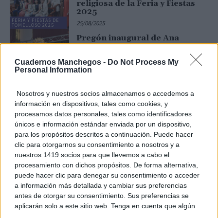
religiosa de la Feria y Fiestas
2025
FERIA Y FIESTAS DE
25/08/2025
TOMELLOSO 2025
Pregón inaugural de Ana
Samboal de la Feria y Fiestas de
Tomelloso 2025
Cuadernos Manchegos -
Do Not Process My
25/08/2025
Personal Information
FERIA Y FIESTAS DE
TOMELLOSO 2025
Nosotros y nuestros socios almacenamos o accedemos a
La tradicional pólvora marca el
información en dispositivos, tales como cookies, y
inicio de una Feria y Fiestas de
Tomelloso muy esperadas
procesamos datos personales, tales como identificadores
únicos e información estándar enviada por un dispositivo,
25/08/2025
para los propósitos descritos a continuación. Puede hacer
FERIA Y FIESTAS DE
clic para otorgarnos su consentimiento a nosotros y a
TOMELLOSO 2025
nuestros 1419 socios para que llevemos a cabo el
Arranca la Feria de Tomelloso
2025 con el pregón de Ana
procesamiento con dichos propósitos. De forma alternativa,
Samboal y la LIX Fiesta de la
puede hacer clic para denegar su consentimiento o acceder
Vendimia
a información más detallada y cambiar sus preferencias
25/08/2025
antes de otorgar su consentimiento. Sus preferencias se
FERIA Y FIESTAS DE
TOMELLOSO 2025
aplicarán solo a este sitio web. Tenga en cuenta que algún
Natalia Sánchez y Fernando
procesamiento de sus datos personales puede no requerir