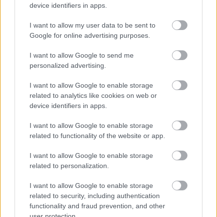
operación, una prueba
device identifiers in apps.
diagnóstica o una consulta...
06/08/2026
I want to allow my user data to be sent to
Google for online advertising purposes.
La inteligencia artificial y las
series verticales marcan la nueva
I want to allow Google to send me
edición de Mancha Quality
personalized advertising.
06/08/2026
I want to allow Google to enable storage
related to analytics like cookies on web or
Tamajón se prepara para vivir
device identifiers in apps.
diez días de cultura, tradición y
convivencia
I want to allow Google to enable storage
06/08/2026
related to functionality of the website or app.
I want to allow Google to enable storage
related to personalization.
CCOO Castilla-La Mancha exige
reforzar la prevención frente al
estrés térmico y reclama más
I want to allow Google to enable storage
inspecciones ante el aumento del
related to security, including authentication
riesgo por calor
functionality and fraud prevention, and other
06/08/2026
user protection.