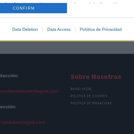
o allow Google to enable storage related to analytics like cookies on
CONFIRM
evice identifiers in apps.
o allow Google to enable storage related to functionality of the website
Data Deletion
Data Access
Polótica de Privacidad
o allow Google to enable storage related to personalization.
o allow Google to enable storage related to security, including
cation functionality and fraud prevention, and other user protection.
Sobre Nosotros
dacción:
AVISO LEGAL
cuadernosmanchegos.com
POLÍTICA DE COOKIES
POLÍTICA DE PRIVACIDAD
ección:
rnosmanchegos.com