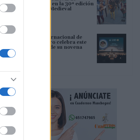
artesanía pura en la 30ª edición
de Consuegra Medieval
07/08/2026
El Festival Internacional de
Cine de Almagro celebra este
sábado la gala de su novena
edición
07/08/2026