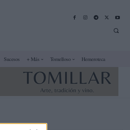
Sucesos
+ Más
Tomelloso
Hemeroteca