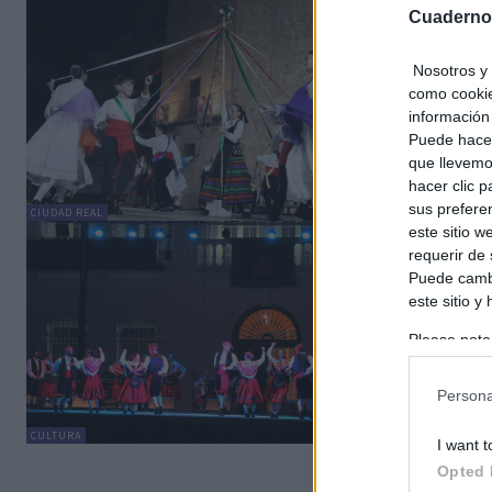
Llega 
Cuaderno
Juven
Nosotros y 
C. Mancheg
como cookie
Este sábad
información 
Agrupación
Puede hacer
que llevemo
hacer clic 
sus prefere
CIUDAD REAL
este sitio 
Celeb
requerir de
homen
Puede cambi
globa
este sitio y
Sergio Ber
Please note
Hoy, 22 de
information 
significat
deny consent
Persona
leyendas..
in below Go
CULTURA
I want t
Opted 