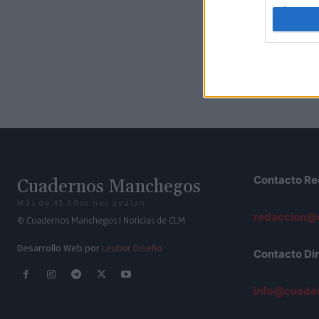
I want t
web or d
I want t
or app.
I want t
I want t
authenti
Contacto Re
Cuadernos Manchegos
Más de 45 Años nos avalan
redaccion@
© Cuadernos Manchegos | Noticias de CLM
Desarrollo Web por
Leubur Diseño
Contacto Dir
info@cuade