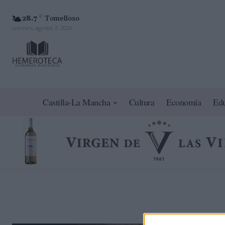
28.7
C
Tomelloso
viernes, agosto 7, 2026
Castilla-La Mancha
Cultura
Economía
Ed