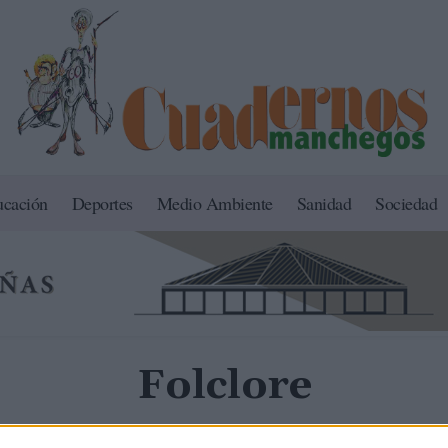
ucación
Deportes
Medio Ambiente
Sanidad
Sociedad
Folclore