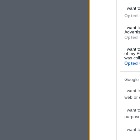
I want t
Opted 
I want 
Advertis
Opted 
I want t
of my P
was col
Opted 
Google 
I want t
web or d
I want t
purpose
I want 