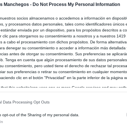
el XX Festival de Folklore Infantil y
s Manchegos -
Do Not Process My Personal Information
il ‘Ciudad de Manzanares’
nuestros socios almacenamos o accedemos a información en dispositiv
os
-
18/09/2025
s, y procesamos datos personales, tales como identificadores únicos 
o llega otra de las propuestas anuales más destacadas de la
estándar enviada por un dispositivo, para los propósitos descritos a co
 de Música y Danza ‘Manuel de Falla’. A las diez de...
 clic para otorgarnos su consentimiento a nosotros y a nuestros 1419 
s a cabo el procesamiento con dichos propósitos. De forma alternativ
para denegar su consentimiento o acceder a información más detallada
ncias antes de otorgar su consentimiento. Sus preferencias se aplicará
web. Tenga en cuenta que algún procesamiento de sus datos personale
rando el Día Mundial del Folclore: un
 su consentimiento, pero usted tiene el derecho de rechazar tal proces
aje a las tradiciones culturales
ar sus preferencias o retirar su consentimiento en cualquier momento
les
 haciendo clic en el botón "Privacidad" en la parte inferior de la página 
nao
-
22/08/2025
 that this website/app uses one or more Google services and may gath
 agosto, se conmemora el Día Mundial del Folclore, una fecha
including but not limited to your visit or usage behaviour. You may click 
iva que rinde homenaje a las costumbres, danzas, músicas y
 to Google and its third-party tags to use your data for below specifi
l Data Processing Opt Outs
.
ogle consent section.
o opt-out of the Sharing of my personal data.
In