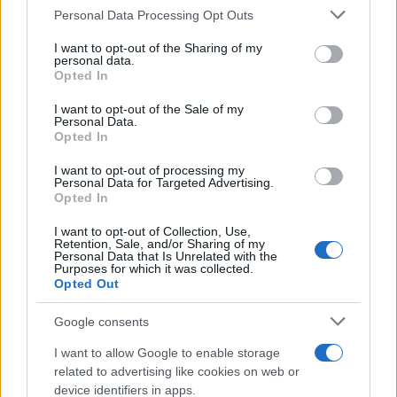
Bienestar Integral, con motivo
Personal Data Processing Opt Outs
rechazar tal procesamiento. Puede cambiar sus preferencias
del Día Mundial de la Salud
Mental
o retirar su consentimiento en cualquier momento volviendo
I want to opt-out of the Sharing of my
a este sitio y haciendo clic en el botón "Privacidad" en la
15/10/2025
personal data.
TOMELLOSO
parte inferior de la página web.
Opted In
Please note that this website/app uses one or more Google
1
2
I want to opt-out of the Sale of my
Personal Data.
services and may gather and store information including but
Opted In
not limited to your visit or usage behaviour. You may click to
grant or deny consent to Google and its third-party tags to
I want to opt-out of processing my
Últimas noticias
use your data for below specified purposes in below Google
Personal Data for Targeted Advertising.
consent section.
Opted In
Tomelloso desafía al calor y llena
I want to opt-out of Collection, Use,
de ambiente la primera noche de
Retention, Sale, and/or Sharing of my
su XIV Fiesta del Vino
Personal Data that Is Unrelated with the
Purposes for which it was collected.
07/08/2026
Opted Out
Google consents
‘Chiqui-Clan’ llega a El Provencio
con los personajes infantiles más
I want to allow Google to enable storage
populares de YouTube
related to advertising like cookies on web or
07/08/2026
device identifiers in apps.