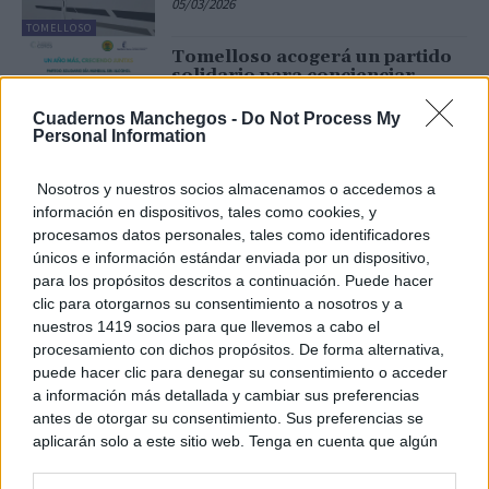
05/03/2026
TOMELLOSO
Tomelloso acogerá un partido
solidario para concienciar
sobre el consumo de alcohol
Cuadernos Manchegos -
Do Not Process My
18/11/2025
Personal Information
TOMELLOSO
Fundación Ceres celebra una
Nosotros y nuestros socios almacenamos o accedemos a
jornada de puertas abiertas
información en dispositivos, tales como cookies, y
para acercar la realidad de las
procesamos datos personales, tales como identificadores
adicciones a la sociedad
únicos e información estándar enviada por un dispositivo,
14/11/2025
para los propósitos descritos a continuación. Puede hacer
TOMELLOSO
clic para otorgarnos su consentimiento a nosotros y a
CERES abrirá sus puertas para
nuestros 1419 socios para que llevemos a cabo el
derribar estigmas en torno a
procesamiento con dichos propósitos. De forma alternativa,
las adicciones el próximo 14 de
puede hacer clic para denegar su consentimiento o acceder
noviembre
a información más detallada y cambiar sus preferencias
11/11/2025
antes de otorgar su consentimiento. Sus preferencias se
TOMELLOSO
aplicarán solo a este sitio web. Tenga en cuenta que algún
CERES celebró una jornada
procesamiento de sus datos personales puede no requerir
deportiva para promover el
de su consentimiento, pero usted tiene el derecho de