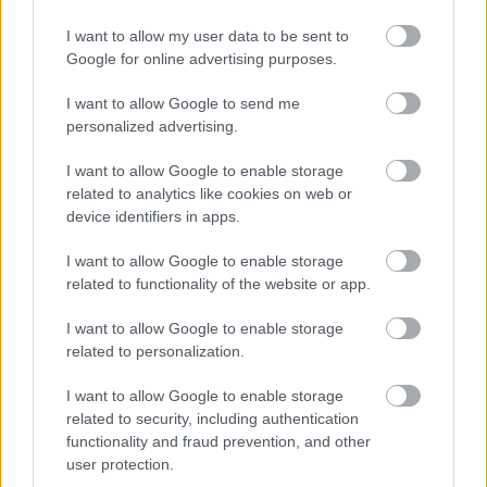
I want to allow my user data to be sent to
Google for online advertising purposes.
Un paseo por las Flores y Frutos
de la Comarca de Tomelloso
(XIV)
I want to allow Google to send me
07/08/2026
personalized advertising.
I want to allow Google to enable storage
related to analytics like cookies on web or
Un mercado medieval de
device identifiers in apps.
artesanía pura en la 30ª edición
de Consuegra Medieval
I want to allow Google to enable storage
07/08/2026
related to functionality of the website or app.
I want to allow Google to enable storage
El Festival Internacional de Cine
related to personalization.
de Almagro celebra este sábado
la gala de su novena edición
I want to allow Google to enable storage
07/08/2026
related to security, including authentication
functionality and fraud prevention, and other
user protection.