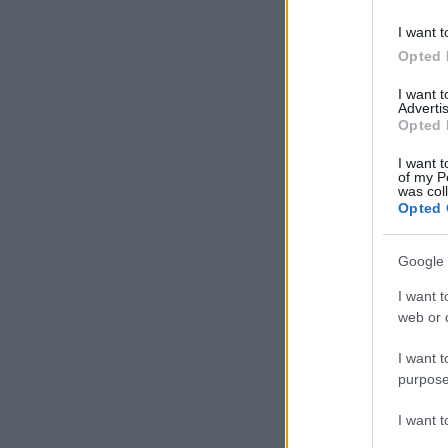
I want t
Opted 
I want 
Advertis
Opted 
I want t
of my P
was col
Opted 
Google 
I want t
web or d
I want t
purpose
I want 