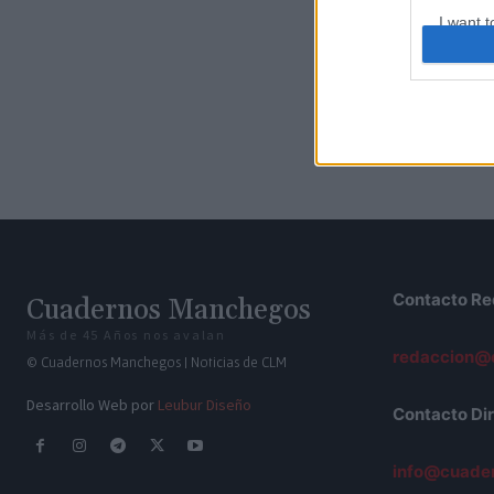
I want t
web or d
I want t
or app.
I want t
I want t
authenti
Contacto Re
Cuadernos Manchegos
Más de 45 Años nos avalan
redaccion@
© Cuadernos Manchegos | Noticias de CLM
Desarrollo Web por
Leubur Diseño
Contacto Dir
info@cuade