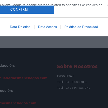
o allow Google to enable storage related to analytics like cookies on
CONFIRM
evice identifiers in apps.
o allow Google to enable storage related to functionality of the website
Data Deletion
Data Access
Polótica de Privacidad
o allow Google to enable storage related to personalization.
o allow Google to enable storage related to security, including
cation functionality and fraud prevention, and other user protection.
Sobre Nosotros
dacción:
AVISO LEGAL
cuadernosmanchegos.com
POLÍTICA DE COOKIES
POLÍTICA DE PRIVACIDAD
ección:
rnosmanchegos.com