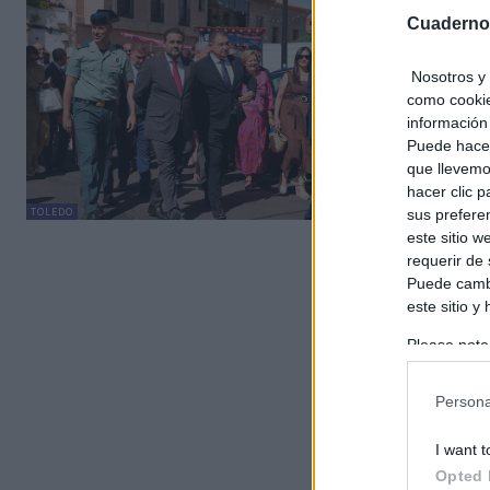
Núñez
Cuaderno
de la 
C. Mancheg
Nosotros y 
como cookie
El preside
información 
denunciado
Puede hacer
espaldas”..
que llevemo
hacer clic 
TOLEDO
sus prefere
este sitio 
requerir de
Puede cambi
este sitio y
Please note
information 
deny consent
Persona
in below Go
I want t
Opted 