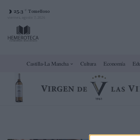
25.3
C
Tomelloso
viernes, agosto 7, 2026
Castilla-La Mancha
Cultura
Economía
Ed