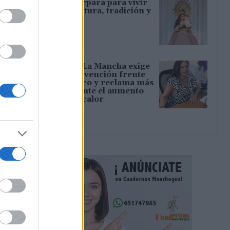
Tamajón se prepara para vivir
diez días de cultura, tradición y
convivencia
06/08/2026
CCOO Castilla-La Mancha exige
reforzar la prevención frente
al estrés térmico y reclama más
inspecciones ante el aumento
del riesgo por calor
06/08/2026