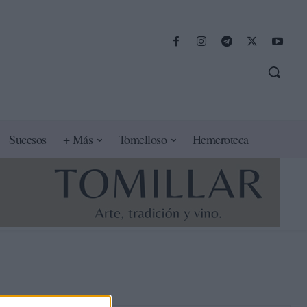
Sucesos
+ Más
Tomelloso
Hemeroteca