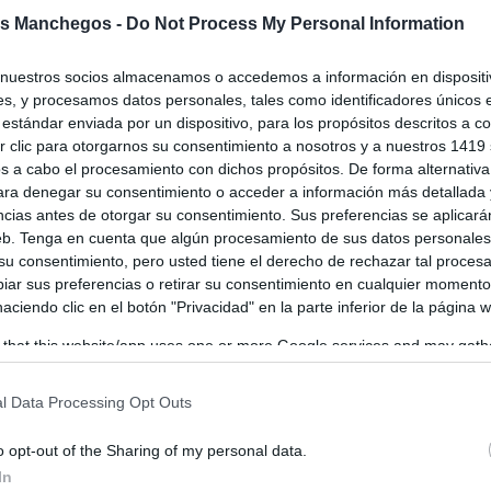
 denuncia que el gobierno socialista
s Manchegos -
Do Not Process My Personal Information
región “vive de espaldas” a la gente
os
-
28/08/2025
nuestros socios almacenamos o accedemos a información en dispositiv
s, y procesamos datos personales, tales como identificadores únicos 
nte del Partido Popular de Castilla-La Mancha, Paco Núñez, ha
estándar enviada por un dispositivo, para los propósitos descritos a co
 este jueves que el gobierno socialista de la región “vive de
 clic para otorgarnos su consentimiento a nosotros y a nuestros 1419 
.
s a cabo el procesamiento con dichos propósitos. De forma alternativ
para denegar su consentimiento o acceder a información más detallada
ncias antes de otorgar su consentimiento. Sus preferencias se aplicará
web. Tenga en cuenta que algún procesamiento de sus datos personale
 su consentimiento, pero usted tiene el derecho de rechazar tal proces
ar sus preferencias o retirar su consentimiento en cualquier momento
 haciendo clic en el botón "Privacidad" en la parte inferior de la página 
 that this website/app uses one or more Google services and may gath
including but not limited to your visit or usage behaviour. You may click 
 to Google and its third-party tags to use your data for below specifi
l Data Processing Opt Outs
ogle consent section.
o opt-out of the Sharing of my personal data.
In