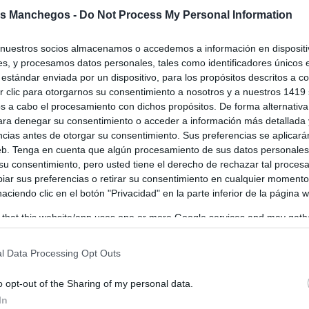
ltas las ayudas para la promoción y
s Manchegos -
Do Not Process My Personal Information
ipación de las figuras de calidad por
illones de euros
nuestros socios almacenamos o accedemos a información en dispositiv
os
-
24/05/2025
s, y procesamos datos personales, tales como identificadores únicos 
estándar enviada por un dispositivo, para los propósitos descritos a co
s de calidad, denominaciones de origen e indicaciones geográficas
 clic para otorgarnos su consentimiento a nosotros y a nuestros 1419 
, van a recibir en los próximos días “buenas noticias ya que les
s a cabo el procesamiento con dichos propósitos. De forma alternativ
para denegar su consentimiento o acceder a información más detallada
ncias antes de otorgar su consentimiento. Sus preferencias se aplicará
web. Tenga en cuenta que algún procesamiento de sus datos personale
 su consentimiento, pero usted tiene el derecho de rechazar tal proces
ar sus preferencias o retirar su consentimiento en cualquier momento
 haciendo clic en el botón "Privacidad" en la parte inferior de la página 
 that this website/app uses one or more Google services and may gath
including but not limited to your visit or usage behaviour. You may click 
 to Google and its third-party tags to use your data for below specifi
l Data Processing Opt Outs
ogle consent section.
o opt-out of the Sharing of my personal data.
In