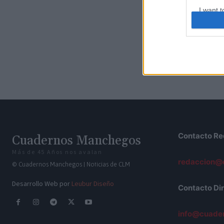
I want t
web or d
I want t
or app.
I want t
I want t
authenti
Contacto Re
Cuadernos Manchegos
Más de 45 Años nos avalan
redaccion@
© Cuadernos Manchegos | Noticias de CLM
Desarrollo Web por
Leubur Diseño
Contacto Dir
info@cuade