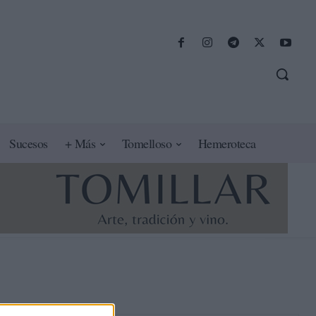
Sucesos
+ Más
Tomelloso
Hemeroteca