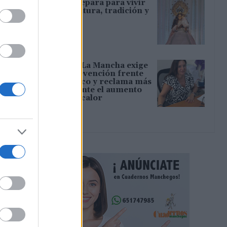
Tamajón se prepara para vivir
diez días de cultura, tradición y
convivencia
06/08/2026
CCOO Castilla-La Mancha exige
reforzar la prevención frente
al estrés térmico y reclama más
inspecciones ante el aumento
del riesgo por calor
06/08/2026