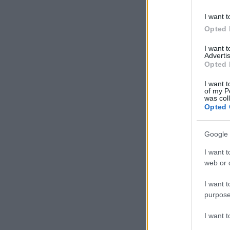
I want t
Opted 
I want 
Advertis
Opted 
I want t
of my P
was col
Opted 
Google 
I want t
web or d
I want t
purpose
I want 