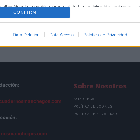
o allow Google to enable storage related to analytics like cookies on
CONFIRM
evice identifiers in apps.
o allow Google to enable storage related to functionality of the website
Data Deletion
Data Access
Polótica de Privacidad
o allow Google to enable storage related to personalization.
o allow Google to enable storage related to security, including
cation functionality and fraud prevention, and other user protection.
Sobre Nosotros
dacción:
AVISO LEGAL
cuadernosmanchegos.com
POLÍTICA DE COOKIES
POLÍTICA DE PRIVACIDAD
ección:
rnosmanchegos.com