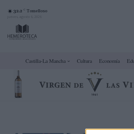
32.2
C
Tomelloso
jueves, agosto 6, 2026
Castilla-La Mancha
Cultura
Economía
Ed