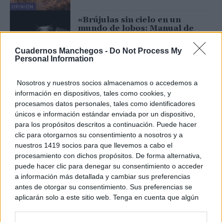
OPINIÓN
«Brújulas sin cielo en un
mundo de lobos: Manual de
resistencia para el 2026»
22/01/2026
Cuadernos Manchegos -
Do Not Process My
Personal Information
OPINIÓN
Venezuela: la encrucijada entre
Nosotros y nuestros socios almacenamos o accedemos a
el derecho a la vida y el imperio
información en dispositivos, tales como cookies, y
de la fuerza
procesamos datos personales, tales como identificadores
20/01/2026
únicos e información estándar enviada por un dispositivo,
para los propósitos descritos a continuación. Puede hacer
OPINIÓN
clic para otorgarnos su consentimiento a nosotros y a
La vida insulsa como
nuestros 1419 socios para que llevemos a cabo el
consecuencia de la atrofia
procesamiento con dichos propósitos. De forma alternativa,
existencial
puede hacer clic para denegar su consentimiento o acceder
15/01/2026
a información más detallada y cambiar sus preferencias
antes de otorgar su consentimiento. Sus preferencias se
OPINIÓN
aplicarán solo a este sitio web. Tenga en cuenta que algún
«Brújulas sin cielo en un
procesamiento de sus datos personales puede no requerir
mundo de lobos: Manual de
resistencia para el 2026»
de su consentimiento, pero usted tiene el derecho de