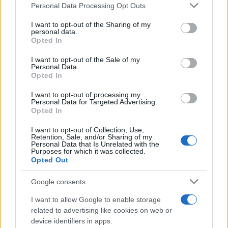
Personal Data Processing Opt Outs
rechazar tal procesamiento. Puede cambiar sus preferencias
30/12/2025
o retirar su consentimiento en cualquier momento volviendo
I want to opt-out of the Sharing of my
a este sitio y haciendo clic en el botón "Privacidad" en la
OPINIÓN
personal data.
parte inferior de la página web.
Opted In
1
2
3
Please note that this website/app uses one or more Google
I want to opt-out of the Sale of my
Personal Data.
services and may gather and store information including but
Opted In
not limited to your visit or usage behaviour. You may click to
grant or deny consent to Google and its third-party tags to
Últimas noticias
I want to opt-out of processing my
use your data for below specified purposes in below Google
Personal Data for Targeted Advertising.
consent section.
Opted In
España afronta un sábado de
calor intenso y tormentas
I want to opt-out of Collection, Use,
Retention, Sale, and/or Sharing of my
fuertes: AEMET prevé hasta 40
Personal Data that Is Unrelated with the
ºC y granizo
Purposes for which it was collected.
08/08/2026
Opted Out
Google consents
Tomelloso roza los 40 grados
este sábado con aviso amarillo
I want to allow Google to enable storage
por altas temperaturas
related to advertising like cookies on web or
08/08/2026
device identifiers in apps.