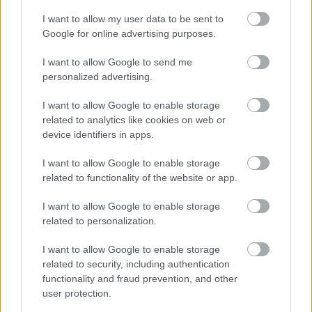
I want to allow my user data to be sent to
Calor, calima y tormentas
Google for online advertising purposes.
dispersas: así será el tiempo este
sábado en Castilla-La Mancha
I want to allow Google to send me
08/08/2026
personalized advertising.
I want to allow Google to enable storage
related to analytics like cookies on web or
Tomelloso desafía al calor y llena
de ambiente la primera noche de
device identifiers in apps.
su XIV Fiesta del Vino
07/08/2026
I want to allow Google to enable storage
related to functionality of the website or app.
I want to allow Google to enable storage
‘Chiqui-Clan’ llega a El Provencio
related to personalization.
con los personajes infantiles más
populares de YouTube
07/08/2026
I want to allow Google to enable storage
related to security, including authentication
functionality and fraud prevention, and other
user protection.