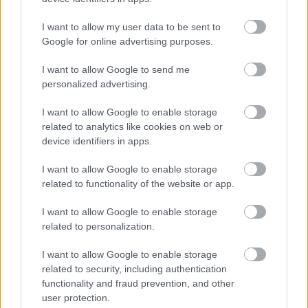
07/08/2026
I want to allow my user data to be sent to
Google for online advertising purposes.
Cabañero destaca en Jorquera el
valor de la Torre de Doña Blanca
I want to allow Google to send me
como nuevo recurso turístico y
cultural de La Manchuela
personalized advertising.
07/08/2026
I want to allow Google to enable storage
related to analytics like cookies on web or
El calor aprieta este viernes en
device identifiers in apps.
Tomelloso con máximas de hasta
39 grados
I want to allow Google to enable storage
07/08/2026
related to functionality of the website or app.
I want to allow Google to enable storage
El tiempo en España hoy, 7 de
related to personalization.
agosto: calor intenso y
tormentas fuertes con granizo
I want to allow Google to enable storage
en el este
related to security, including authentication
07/08/2026
functionality and fraud prevention, and other
user protection.