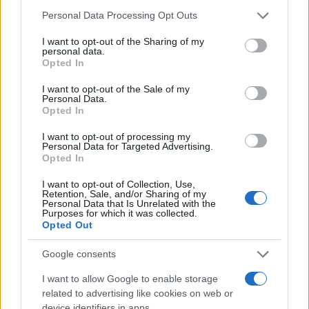
de su consentimiento, pero usted tiene el derecho de
merecen que Page defienda la
Personal Data Processing Opt Outs
rechazar tal procesamiento. Puede cambiar sus preferencias
gestión de Óscar Puente en el
o retirar su consentimiento en cualquier momento volviendo
accidente de Adamuz
I want to opt-out of the Sharing of my
a este sitio y haciendo clic en el botón "Privacidad" en la
personal data.
02/02/2026
TOLEDO
parte inferior de la página web.
Opted In
Please note that this website/app uses one or more Google
I want to opt-out of the Sale of my
10
11
12
Personal Data.
services and may gather and store information including but
Opted In
not limited to your visit or usage behaviour. You may click to
grant or deny consent to Google and its third-party tags to
I want to opt-out of processing my
use your data for below specified purposes in below Google
Últimas noticias
Personal Data for Targeted Advertising.
consent section.
Opted In
Cada mujer asesinada es un
I want to opt-out of Collection, Use,
fracaso colectivo
Retention, Sale, and/or Sharing of my
Personal Data that Is Unrelated with the
07/08/2026
Purposes for which it was collected.
Opted Out
Google consents
Efemérides del 7 de agosto:
I want to allow Google to enable storage
Guadalcanal y los atentados
contra las embajadas de EE. UU.
related to advertising like cookies on web or
en África
device identifiers in apps.